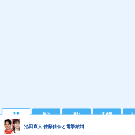
主要
国内
海外
IT 経済
ス
池田直人 佐藤佳奈と電撃結婚