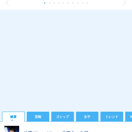
健康
芸能
ゴシップ
女子
トレンド
Y