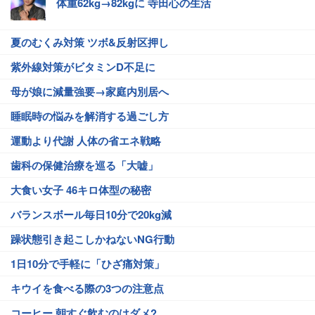
体重62kg→82kgに 寺田心の生活
夏のむくみ対策 ツボ&反射区押し
紫外線対策がビタミンD不足に
母が娘に減量強要→家庭内別居へ
睡眠時の悩みを解消する過ごし方
運動より代謝 人体の省エネ戦略
歯科の保健治療を巡る「大嘘」
大食い女子 46キロ体型の秘密
バランスボール毎日10分で20kg減
躁状態引き起こしかねないNG行動
1日10分で手軽に「ひざ痛対策」
キウイを食べる際の3つの注意点
コーヒー 朝すぐ飲むのはダメ?