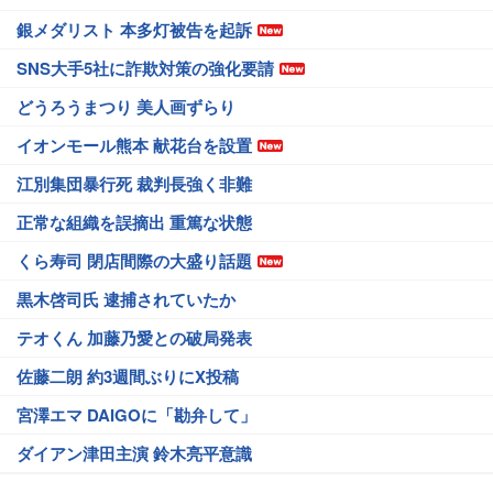
銀メダリスト 本多灯被告を起訴
SNS大手5社に詐欺対策の強化要請
どうろうまつり 美人画ずらり
イオンモール熊本 献花台を設置
江別集団暴行死 裁判長強く非難
正常な組織を誤摘出 重篤な状態
くら寿司 閉店間際の大盛り話題
黒木啓司氏 逮捕されていたか
テオくん 加藤乃愛との破局発表
佐藤二朗 約3週間ぶりにX投稿
宮澤エマ DAIGOに「勘弁して」
ダイアン津田主演 鈴木亮平意識