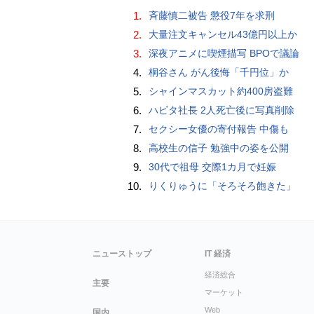
1.
斉藤慎二被告 懲役7年を求刑
2.
大量注文キャンセル43億円以上か
3.
深夜アニメに喫煙描写 BPOで議論
4.
桐谷さん がん後悔「千円位」か
5.
シャインマスカット約400房盗難
6.
ハビタ社長 2人死亡後に写真削除
7.
セクシー女優の寄付報告 中傷も
8.
高校生の信子 勉強中の姿を公開
9.
30代で祖母 交際1カ月で妊娠
10.
りくりゅうに「そろそろ飽きた」
ニューストップ
IT 経済
経済総合
主要
マーケット
Web
国内