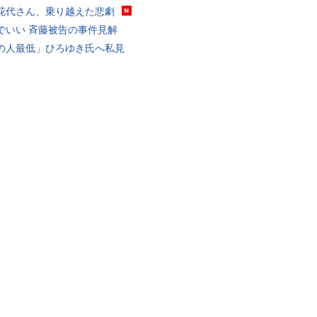
花代さん、乗り越えた悲劇
でいい 斉藤被告の事件見解
の人最低」ひろゆき氏へ私見