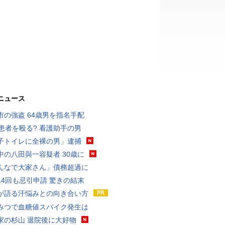
ニュース
市の強盗 64歳男を指名手配
歳患者を殴る? 看護助手の男
子トイレに全裸の男」逮捕
中の八田與一容疑者 30歳に
んなで大家さん」債務超過に
14回も忌引申請 驚きの結末
が語る汗悩みとの向き合い方
みつで血糖値スパイク発生は
家の杉山 退院後に大好物