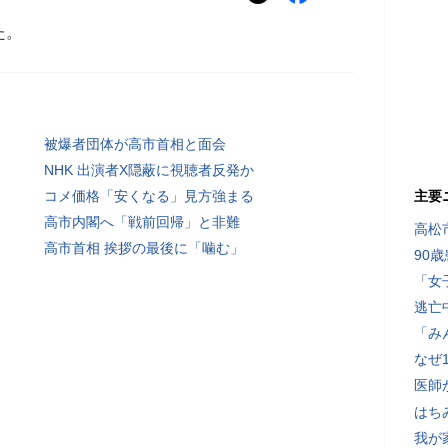
た。
被爆者団体が高市首相と面会
NHK 出演者X隠蔽に視聴者反発か
コメ価格「安くなる」見方強まる
主要
高市内閣へ「戦前回帰」と非難
高松
高市首相 挨拶の最後に「噛む」
90
「女
逃亡
「み
なぜ
医師
はち
我が