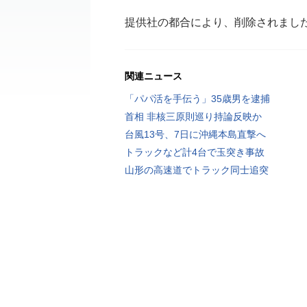
提供社の都合により、削除されまし
関連ニュース
「パパ活を手伝う」35歳男を逮捕
首相 非核三原則巡り持論反映か
台風13号、7日に沖縄本島直撃へ
トラックなど計4台で玉突き事故
山形の高速道でトラック同士追突