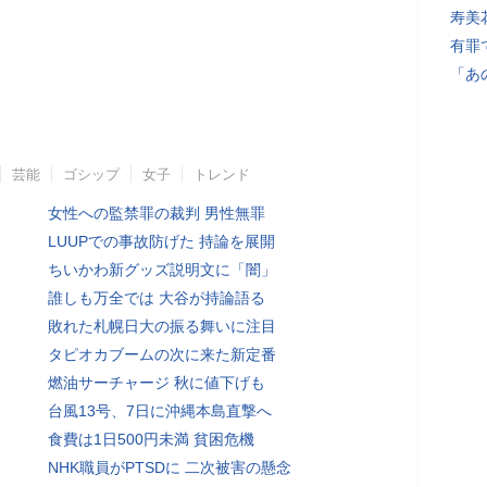
寿美
有罪
「あ
芸能
ゴシップ
女子
トレンド
女性への監禁罪の裁判 男性無罪
LUUPでの事故防げた 持論を展開
ちいかわ新グッズ説明文に「闇」
誰しも万全では 大谷が持論語る
敗れた札幌日大の振る舞いに注目
タピオカブームの次に来た新定番
燃油サーチャージ 秋に値下げも
台風13号、7日に沖縄本島直撃へ
食費は1日500円未満 貧困危機
NHK職員がPTSDに 二次被害の懸念