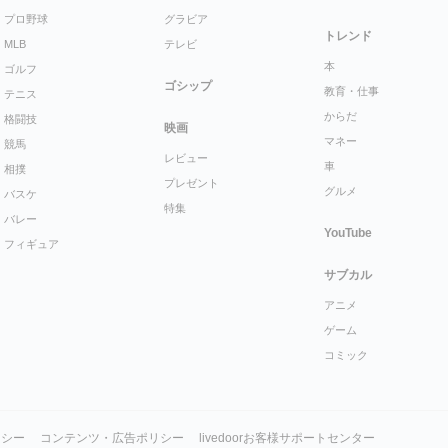
プロ野球
グラビア
トレンド
MLB
テレビ
本
ゴルフ
ゴシップ
教育・仕事
テニス
からだ
格闘技
映画
マネー
競馬
レビュー
車
相撲
プレゼント
グルメ
バスケ
特集
バレー
YouTube
フィギュア
サブカル
アニメ
ゲーム
コミック
リシー
コンテンツ・広告ポリシー
livedoorお客様サポートセンター