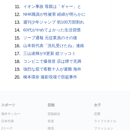
11.
イオン事故 母親は「ギャー」と
12.
NHK職員が性被害 経緯が明らかに
13.
週刊少年ジャンプ 初100万部割れ
14.
60代がやめてよかった生活習慣
15.
ソープ通報 元従業員のその後
16.
山本前代表「洗礼受けたね」連絡
17.
三山凌輝がX更新 総ツッコミ
18.
コンビニで爆発音 店は煙で充満
19.
強烈な屁で客数十人が避難 海外
20.
橋本環奈 撮影現場で窃盗事件
スポーツ
芸能
女子
海外サッカー
芸能総合
恋愛
日本代表
音楽
ライフスタイル
Jリーグ
韓流
ファッション