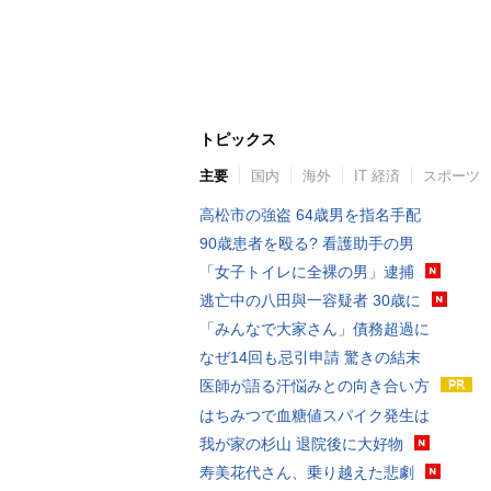
トピックス
主要
国内
海外
IT 経済
スポーツ
高松市の強盗 64歳男を指名手配
90歳患者を殴る? 看護助手の男
「女子トイレに全裸の男」逮捕
逃亡中の八田與一容疑者 30歳に
「みんなで大家さん」債務超過に
なぜ14回も忌引申請 驚きの結末
医師が語る汗悩みとの向き合い方
はちみつで血糖値スパイク発生は
我が家の杉山 退院後に大好物
寿美花代さん、乗り越えた悲劇