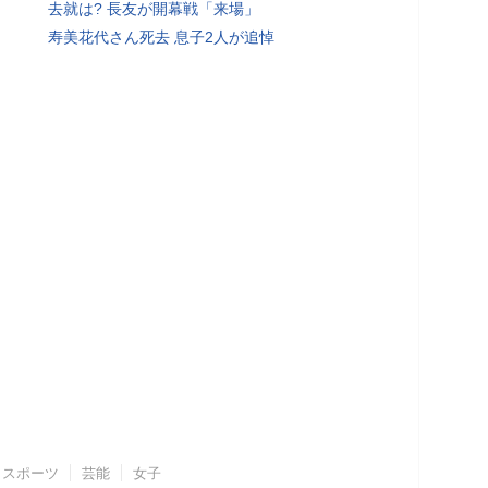
去就は? 長友が開幕戦「来場」
寿美花代さん死去 息子2人が追悼
スポーツ
芸能
女子