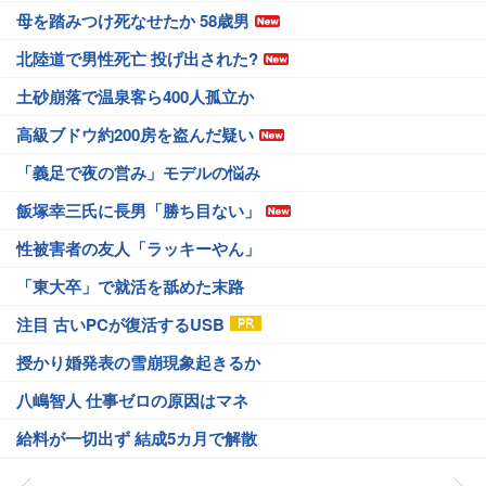
母を踏みつけ死なせたか 58歳男
北陸道で男性死亡 投げ出された?
土砂崩落で温泉客ら400人孤立か
高級ブドウ約200房を盗んだ疑い
「義足で夜の営み」モデルの悩み
飯塚幸三氏に長男「勝ち目ない」
性被害者の友人「ラッキーやん」
「東大卒」で就活を舐めた末路
注目 古いPCが復活するUSB
授かり婚発表の雪崩現象起きるか
八嶋智人 仕事ゼロの原因はマネ
給料が一切出ず 結成5カ月で解散