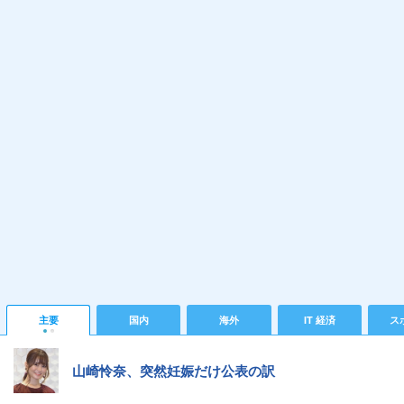
主要
国内
海外
IT 経済
ス
山崎怜奈、突然妊娠だけ公表の訳