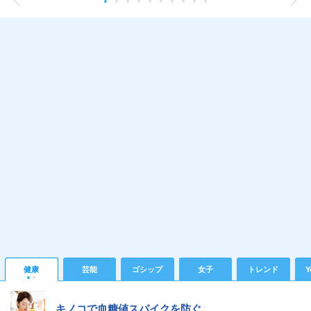
健康
芸能
ゴシップ
女子
トレンド
Y
キノコで血糖値スパイクを防ぐ