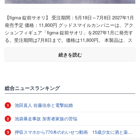
【figma 錠前サオリ】 受注期間：5月19日～7月8日 2027年1月
発売予定 価格：11,800円 グッドスマイルカンパニーは、アク
ションフィギュア「figma 錠前サオリ」を2027年1月に発売す
る。受注期間は7月8日まで。価格は11,800円。 本製品は、ス
続きを読む
総合ニュースランキング
池田直人 佐藤佳奈と電撃結婚
1
池袋暴走事故 加害者家族の苦悩
2
押収スマホから770本のわいせつ動画 15歳少女に酒と薬飲ませ性的暴行か 54歳男を再逮捕 「薬もありますよ」とSNSで誘い出し
3