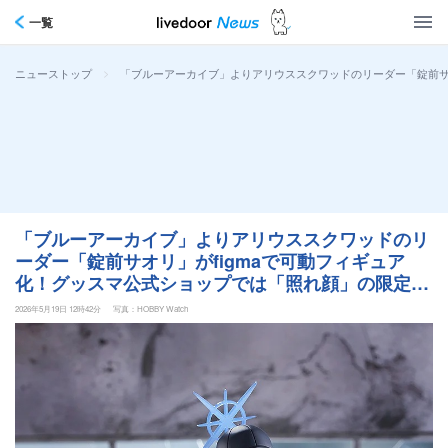
一覧
>
「ブルーアーカイブ」よりアリウススクワッドのリーダー「錠前サ
ニューストップ
「ブルーアーカイブ」よりアリウススクワッドのリ
ーダー「錠前サオリ」がfigmaで可動フィギュア
化！グッスマ公式ショップでは「照れ顔」の限定特
典が付属
2026年5月19日 12時42分
写真：HOBBY Watch