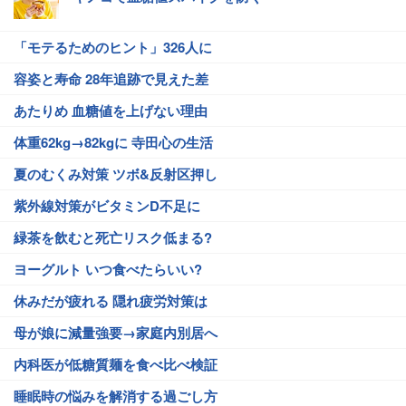
「モテるためのヒント」326人に
容姿と寿命 28年追跡で見えた差
あたりめ 血糖値を上げない理由
体重62kg→82kgに 寺田心の生活
夏のむくみ対策 ツボ&反射区押し
紫外線対策がビタミンD不足に
緑茶を飲むと死亡リスク低まる?
ヨーグルト いつ食べたらいい?
休みだが疲れる 隠れ疲労対策は
母が娘に減量強要→家庭内別居へ
内科医が低糖質麺を食べ比べ検証
睡眠時の悩みを解消する過ごし方