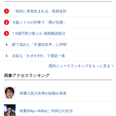
「絶対に奇形生まれる」医師反対
1
大阪メトロの列車で「煙が充満」
2
1.5億円受け取りか 国税職員処分
3
駅で流れた「不適切音声」に声明
4
出廷も「わずか4分」で退廷一幕
5
国内ニュースランキングをもっと見る
画像アクセスランキング
俳優の及川光博が結婚を発表
体重62kg→82kgに 寺田心の生活