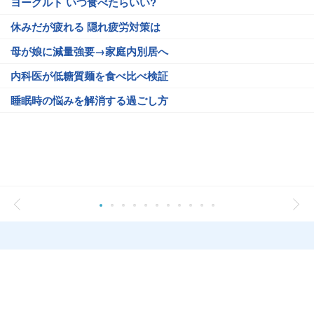
ヨーグルト いつ食べたらいい?
休みだが疲れる 隠れ疲労対策は
母が娘に減量強要→家庭内別居へ
内科医が低糖質麺を食べ比べ検証
睡眠時の悩みを解消する過ごし方