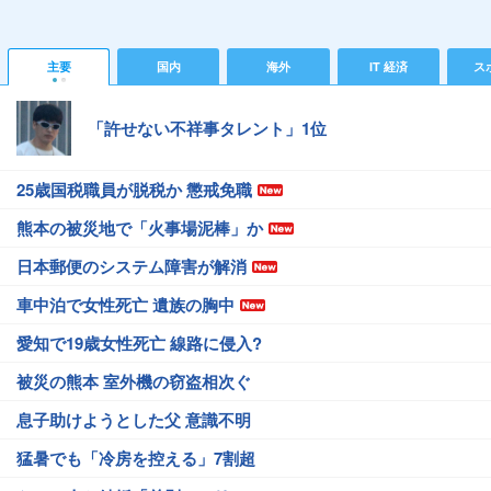
主要
国内
海外
IT 経済
ス
「許せない不祥事タレント」1位
25歳国税職員が脱税か 懲戒免職
熊本の被災地で「火事場泥棒」か
日本郵便のシステム障害が解消
車中泊で女性死亡 遺族の胸中
愛知で19歳女性死亡 線路に侵入?
被災の熊本 室外機の窃盗相次ぐ
息子助けようとした父 意識不明
猛暑でも「冷房を控える」7割超