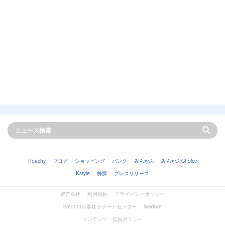
Peachy
ブログ
ショッピング
バンク
みんかぶ
みんかぶChoice
Kstyle
株探
プレスリリース
運営会社
利用規約
プライバシーポリシー
livedoorお客様サポートセンター
livedoor
コンテンツ・広告ポリシー