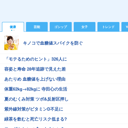
健康
芸能
ゴシップ
女子
トレンド
Y
キノコで血糖値スパイクを防ぐ
「モテるためのヒント」326人に
容姿と寿命 28年追跡で見えた差
あたりめ 血糖値を上げない理由
体重62kg→82kgに 寺田心の生活
夏のむくみ対策 ツボ&反射区押し
紫外線対策がビタミンD不足に
緑茶を飲むと死亡リスク低まる?