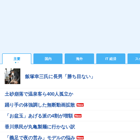
主要
国内
海外
IT 経済
ス
飯塚幸三氏に長男「勝ち目ない」
土砂崩落で温泉客ら400人孤立か
踊り手の体強調した無断動画拡散
「お盆玉」あげる派の4割が増額
香川県民が丸亀製麺に行かない訳
「義足で夜の営み」モデルの悩み