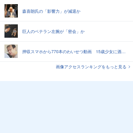
森喜朗氏の「影響力」が減退か
巨人のベテラン左腕が「密会」か
押収スマホから770本のわいせつ動画 15歳少女に酒と薬飲ませ性的暴行か 54歳男を再逮捕 「薬もありますよ」とSNSで誘い出し
画像アクセスランキングをもっと見る