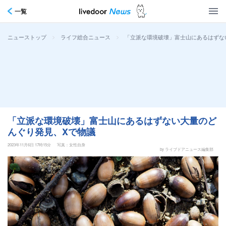
一覧
>
>
「立派な環境破壊」富士山にあるはずな
ニューストップ
ライフ総合ニュース
「立派な環境破壊」富士山にあるはずない大量のど
んぐり発見、Xで物議
2023年11月6日 17時15分
写真：女性自身
by ライブドアニュース編集部