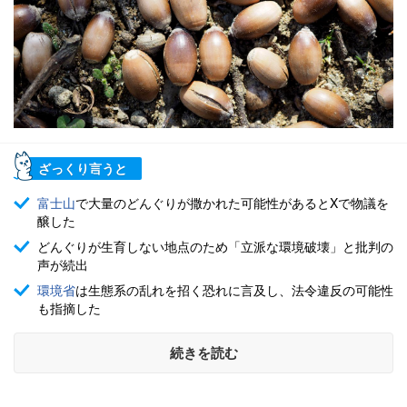
ざっくり言うと
富士山
で大量のどんぐりが撒かれた可能性があるとXで物議を
醸した
どんぐりが生育しない地点のため「立派な環境破壊」と批判の
声が続出
環境省
は生態系の乱れを招く恐れに言及し、法令違反の可能性
も指摘した
続きを読む