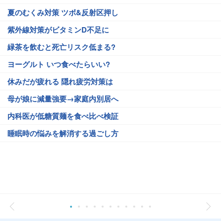
夏のむくみ対策 ツボ&反射区押し
紫外線対策がビタミンD不足に
緑茶を飲むと死亡リスク低まる?
ヨーグルト いつ食べたらいい?
休みだが疲れる 隠れ疲労対策は
母が娘に減量強要→家庭内別居へ
内科医が低糖質麺を食べ比べ検証
睡眠時の悩みを解消する過ごし方