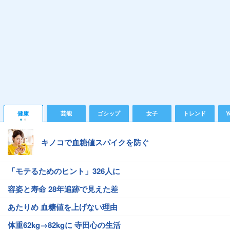
健康
芸能
ゴシップ
女子
トレンド
Y
キノコで血糖値スパイクを防ぐ
「モテるためのヒント」326人に
容姿と寿命 28年追跡で見えた差
あたりめ 血糖値を上げない理由
体重62kg→82kgに 寺田心の生活