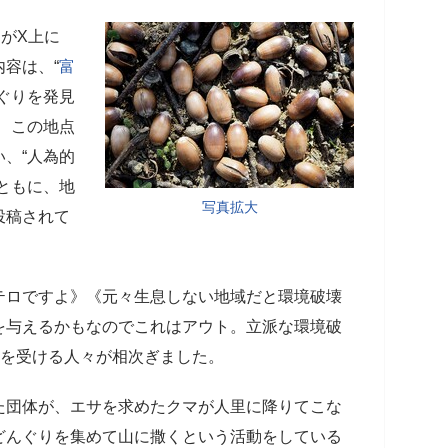
ーがX上に
容は、“
富
んぐりを発見
、この地点
、“人為的
ともに、地
写真拡大
投稿されて
テロですよ》《元々生息しない地域だと環境破壊
を与えるかもなのでこれはアウト。立派な環境破
クを受ける人々が相次ぎました。
た団体が、エサを求めたクマが人里に降りてこな
どんぐりを集めて山に撒くという活動をしている