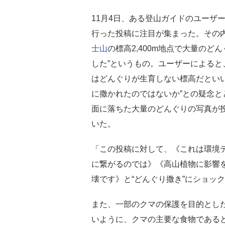
11月4日、ある登山ガイドのユーザ
行った投稿に注目が集まった。その内
士山
の標高2,400m地点で大量のど
した”というもの。ユーザーによると
はどんぐりが生育しない標高だといい
に撒かれたのではないか”との疑念と
面に落ちた大量のどんぐりの写真が
いた。
「この投稿に対して、《これは環境
に繋がるのでは》《高山植物に影響
壊です》と“どんぐり撒き”にショッ
また、一部のクマの保護を目的とし
いように、クマの主要な食物である