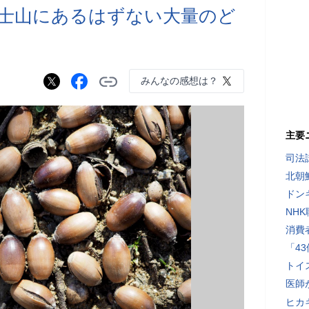
士山にあるはずない大量のど
みんなの感想は？
主要
司法
北朝
ドン
NH
消費
「4
トイ
医師
ヒカキ