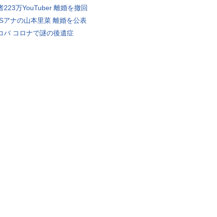
223万YouTuber 離婚を撤回
BSアナの山本里菜 離婚を公表
コバ コロナで謎の後遺症