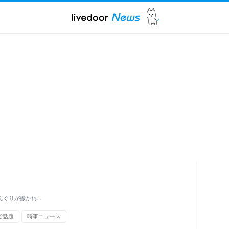
んぐりが撒かれ…
）で話題
時事ニュース