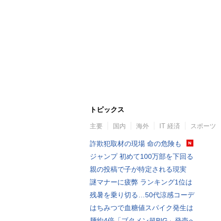
トピックス
主要
国内
海外
IT 経済
スポーツ
詐欺犯取材の現場 命の危険も
ジャンプ 初めて100万部を下回る
親の投稿で子が特定される現実
謎マナーに疲弊 ランキング1位は
残暑を乗り切る…50代涼感コーデ
はちみつで血糖値スパイク発生は
麺約4倍「ブタメン超BIG」発売へ