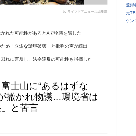
登録者
by ライブドアニュース編集部
元T
ケン
撒かれた可能性があるとXで物議を醸した
のため「立派な環境破壊」と批判の声が続出
く恐れに言及し、法令違反の可能性も指摘した
富士山に“あるはずな
が撒かれ物議…環境省は
性」と苦言