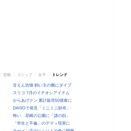
芸能
ゴシップ
女子
トレンド
甘えん坊猫 飼い主の腕にダイブ
スリコ 7月のイチオシアイテム
からあげクン 累計販売50億食に
DAISOで発見「ミニミニ財布」
怖い…尼崎の公園に「謎の顔」
「学生と不倫」のデマ→現実に
ラーメン店のにんにくの色に騒然