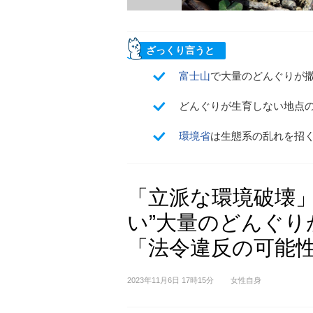
ざっくり言うと
富士山
で大量のどんぐりが
どんぐりが生育しない地点
環境省
は生態系の乱れを招
「立派な環境破壊」
い”大量のどんぐり
「法令違反の可能
2023年11月6日 17時15分
女性自身