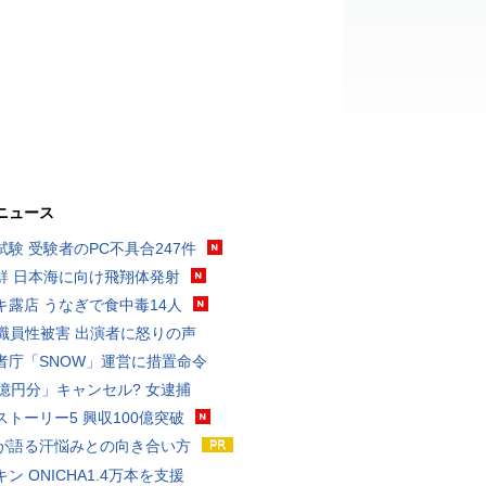
ニュース
試験 受験者のPC不具合247件
鮮 日本海に向け飛翔体発射
キ露店 うなぎで食中毒14人
K職員性被害 出演者に怒りの声
者庁「SNOW」運営に措置命令
3億円分」キャンセル? 女逮捕
ストーリー5 興収100億突破
が語る汗悩みとの向き合い方
ン ONICHA1.4万本を支援