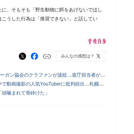
上に、そもそも「野生動物に餌をあげないでほし
はこうした行為は「推奨できない」と話してい
みんなの感想は？
“ヒグマ捕殺ストップ”訴える日本ヴィーガン協会のクラファンが波紋…道庁担当者が語った活動への“見解”
ピザ与えたせいでクマが駆除？森の中で動画撮影の人気YouTuberに批判続出…札幌市が語った「真相」
「頭噛まれて骨砕けた」