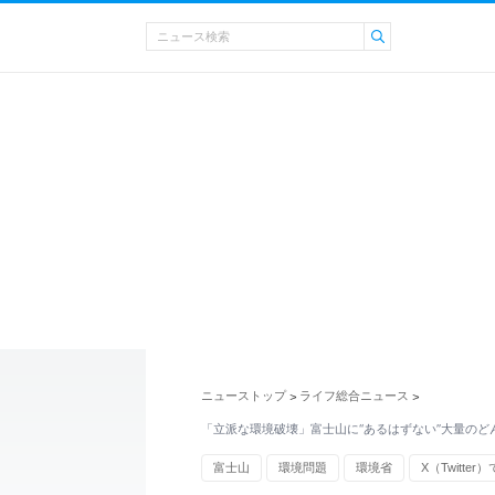
ニューストップ
ライフ総合ニュース
>
>
「立派な環境破壊」富士山に“あるはずない”大量のど
富士山
環境問題
環境省
X（Twitter