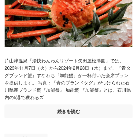
片山津温泉「湯快わんわんリゾート矢田屋松濤園」では、
2023年11月7日（火）から2024年2月28日（水）まで、『青タ
グブランド蟹』すなわち『加能蟹』が一杯付いた会席プラン
を提供します。 写真：「青のブランドタグ」がつけられた石
川県産ブランド蟹『加能蟹』 加能蟹 『加能蟹』とは、石川県
内の5港で獲れるズ
続きを読む