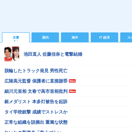
主要
国内
海外
IT 経済
ス
池田直人 佐藤佳奈と電撃結婚
脱輪したトラック発見 男性死亡
広陵高元監督 保護者に直接謝罪
細川元首相 文春で高市首相批判
銀メダリスト 本多灯被告を起訴
タイ学校銃撃 成績でストレスか
正常な組織を誤摘出 重篤な状態