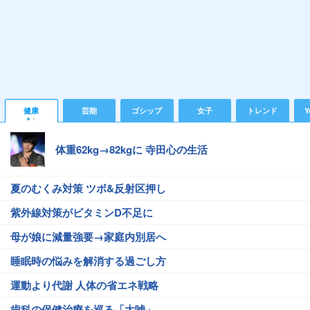
健康
芸能
ゴシップ
女子
トレンド
Y
体重62kg→82kgに 寺田心の生活
夏のむくみ対策 ツボ&反射区押し
紫外線対策がビタミンD不足に
母が娘に減量強要→家庭内別居へ
睡眠時の悩みを解消する過ごし方
運動より代謝 人体の省エネ戦略
歯科の保健治療を巡る「大嘘」