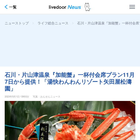
一覧
>
>
石川・片山津温泉『加能蟹』一杯付会席
ニューストップ
ライフ総合ニュース
石川・片山津温泉『加能蟹』一杯付会席プラン11月
7日から提供！「湯快わんわんリゾート矢田屋松濤
園」
2023年9月1日 13時0分
写真：おんせんニュース