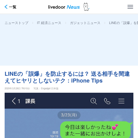
一覧
>
>
>
LINEの「誤爆」を
ニューストップ
IT 経済ニュース
ガジェットニュース
LINEの「誤爆」を防止するには？ 送る相手を間違
えてヒヤリとしないテク：iPhone Tips
2020年3月28日 7時10分
写真：Engadget 日本版