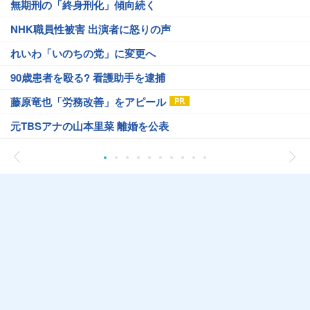
無期刑の「終身刑化」傾向続く
NHK職員性被害 出演者に怒りの声
れいわ「いのちの党」に変更へ
90歳患者を殴る? 看護助手を逮捕
藤原竜也「労務改善」をアピール
元TBSアナの山本里菜 離婚を公表