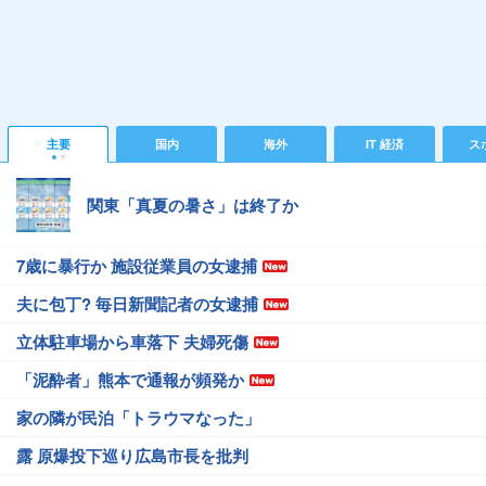
主要
国内
海外
IT 経済
ス
関東「真夏の暑さ」は終了か
7歳に暴行か 施設従業員の女逮捕
夫に包丁? 毎日新聞記者の女逮捕
立体駐車場から車落下 夫婦死傷
「泥酔者」熊本で通報が頻発か
家の隣が民泊「トラウマなった」
露 原爆投下巡り広島市長を批判