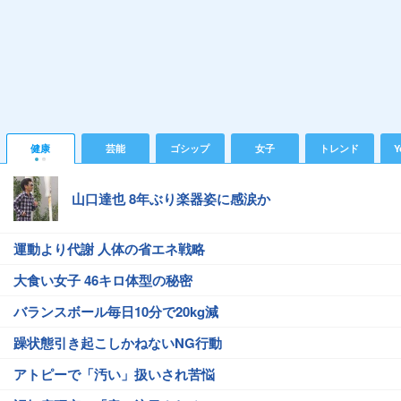
健康
芸能
ゴシップ
女子
トレンド
Y
山口達也 8年ぶり楽器姿に感涙か
運動より代謝 人体の省エネ戦略
大食い女子 46キロ体型の秘密
バランスボール毎日10分で20kg減
躁状態引き起こしかねないNG行動
アトピーで「汚い」扱いされ苦悩