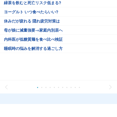
緑茶を飲むと死亡リスク低まる?
ヨーグルト いつ食べたらいい?
休みだが疲れる 隠れ疲労対策は
母が娘に減量強要→家庭内別居へ
内科医が低糖質麺を食べ比べ検証
睡眠時の悩みを解消する過ごし方