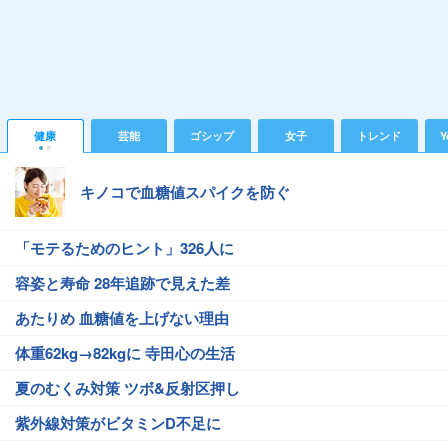
健康
芸能
ゴシップ
女子
トレンド
Y
キノコで血糖値スパイクを防ぐ
「モテるためのヒント」326人に
容姿と寿命 28年追跡で見えた差
あたりめ 血糖値を上げない理由
体重62kg→82kgに 寺田心の生活
夏のむくみ対策 ツボ&反射区押し
紫外線対策がビタミンD不足に