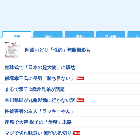
主要
国内
海外
IT 経済
ス
阿波おどり「性的」無断撮影も
始球式で「日本の超大物」に騒然
飯塚幸三氏に長男「勝ち目ない」
まるで双子 2歳差兄弟が話題
香川県民が丸亀製麺に行かない訳
性被害者の友人「ラッキーやん」
座席で大声 親子の「滑稽」末路
マジで切れ味良い 無印の爪切り