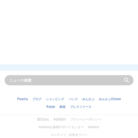
Peachy
ブログ
ショッピング
バンク
みんかぶ
みんかぶChoice
Kstyle
株探
プレスリリース
運営会社
利用規約
プライバシーポリシー
livedoorお客様サポートセンター
livedoor
コンテンツ・広告ポリシー