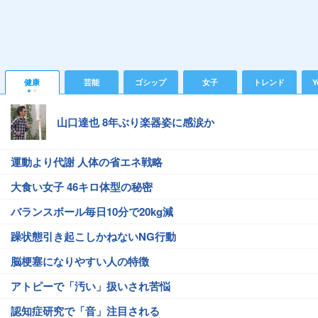
健康
芸能
ゴシップ
女子
トレンド
Y
山口達也 8年ぶり楽器姿に感涙か
運動より代謝 人体の省エネ戦略
大食い女子 46キロ体型の秘密
バランスボール毎日10分で20kg減
躁状態引き起こしかねないNG行動
脳梗塞になりやすい人の特徴
アトピーで「汚い」扱いされ苦悩
認知症研究で「音」注目される