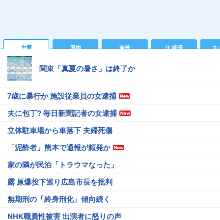
主要
国内
海外
IT 経済
ス
関東「真夏の暑さ」は終了か
7歳に暴行か 施設従業員の女逮捕
夫に包丁? 毎日新聞記者の女逮捕
立体駐車場から車落下 夫婦死傷
「泥酔者」熊本で通報が頻発か
家の隣が民泊「トラウマなった」
露 原爆投下巡り広島市長を批判
無期刑の「終身刑化」傾向続く
NHK職員性被害 出演者に怒りの声