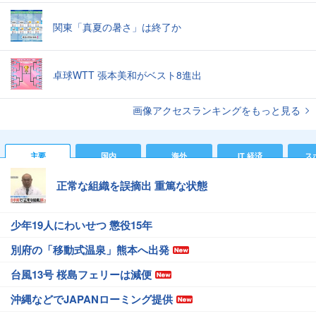
関東「真夏の暑さ」は終了か
卓球WTT 張本美和がベスト8進出
画像アクセスランキングをもっと見る
主要
国内
海外
IT 経済
ス
正常な組織を誤摘出 重篤な状態
少年19人にわいせつ 懲役15年
別府の「移動式温泉」熊本へ出発
台風13号 桜島フェリーは減便
沖縄などでJAPANローミング提供