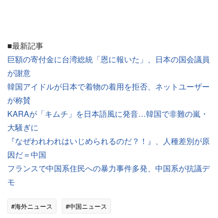
■最新記事
巨額の寄付金に台湾総統「恩に報いた」、日本の国会議員
が謝意
韓国アイドルが日本で着物の着用を拒否、ネットユーザー
が称賛
KARAが「キムチ」を日本語風に発音…韓国で非難の嵐・
大騒ぎに
『なぜわれわれはいじめられるのだ？！』、人種差別が原
因だ＝中国
フランスで中国系住民への暴力事件多発、中国系が抗議デ
モ
#海外ニュース
#中国ニュース