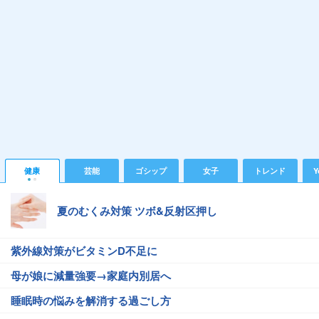
健康
芸能
ゴシップ
女子
トレンド
Y
夏のむくみ対策 ツボ&反射区押し
紫外線対策がビタミンD不足に
母が娘に減量強要→家庭内別居へ
睡眠時の悩みを解消する過ごし方