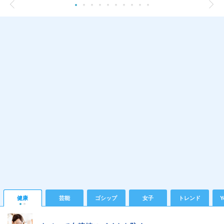
健康
芸能
ゴシップ
女子
トレンド
Y