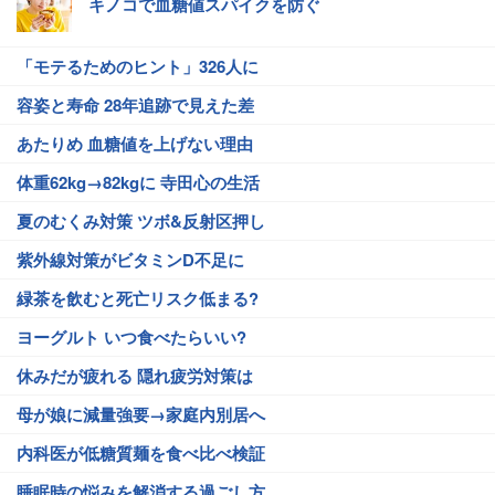
キノコで血糖値スパイクを防ぐ
「モテるためのヒント」326人に
容姿と寿命 28年追跡で見えた差
あたりめ 血糖値を上げない理由
体重62kg→82kgに 寺田心の生活
夏のむくみ対策 ツボ&反射区押し
紫外線対策がビタミンD不足に
緑茶を飲むと死亡リスク低まる?
ヨーグルト いつ食べたらいい?
休みだが疲れる 隠れ疲労対策は
母が娘に減量強要→家庭内別居へ
内科医が低糖質麺を食べ比べ検証
睡眠時の悩みを解消する過ごし方