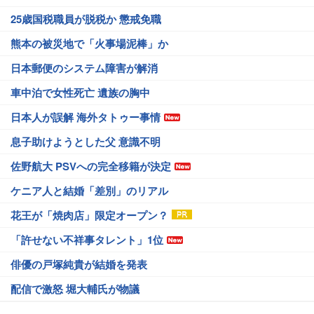
25歳国税職員が脱税か 懲戒免職
熊本の被災地で「火事場泥棒」か
日本郵便のシステム障害が解消
車中泊で女性死亡 遺族の胸中
日本人が誤解 海外タトゥー事情
息子助けようとした父 意識不明
佐野航大 PSVへの完全移籍が決定
ケニア人と結婚「差別」のリアル
花王が「焼肉店」限定オープン？
「許せない不祥事タレント」1位
俳優の戸塚純貴が結婚を発表
配信で激怒 堀大輔氏が物議