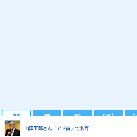
主要
国内
海外
IT 経済
ス
山田五郎さん「アド街」で名言