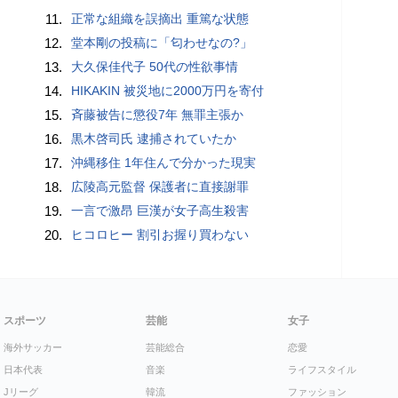
11.
正常な組織を誤摘出 重篤な状態
12.
堂本剛の投稿に「匂わせなの?」
13.
大久保佳代子 50代の性欲事情
14.
HIKAKIN 被災地に2000万円を寄付
15.
斉藤被告に懲役7年 無罪主張か
16.
黒木啓司氏 逮捕されていたか
17.
沖縄移住 1年住んで分かった現実
18.
広陵高元監督 保護者に直接謝罪
19.
一言で激昂 巨漢が女子高生殺害
20.
ヒコロヒー 割引お握り買わない
スポーツ
芸能
女子
海外サッカー
芸能総合
恋愛
日本代表
音楽
ライフスタイル
Jリーグ
韓流
ファッション