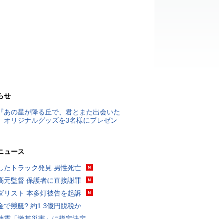
らせ
『あの星が降る丘で、君とまた出会いた
』オリジナルグッズを3名様にプレゼン
ニュース
したトラック発見 男性死亡
高元監督 保護者に直接謝罪
ダリスト 本多灯被告を起訴
金で競艇? 約1.3億円脱税か
地震「激甚災害」に指定決定