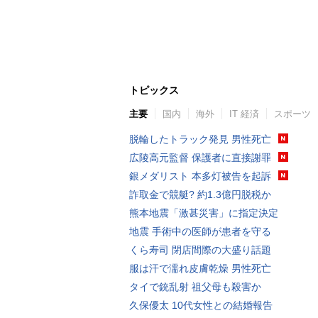
トピックス
主要
国内
海外
IT 経済
スポーツ
脱輪したトラック発見 男性死亡
広陵高元監督 保護者に直接謝罪
銀メダリスト 本多灯被告を起訴
詐取金で競艇? 約1.3億円脱税か
熊本地震「激甚災害」に指定決定
地震 手術中の医師が患者を守る
くら寿司 閉店間際の大盛り話題
服は汗で濡れ皮膚乾燥 男性死亡
タイで銃乱射 祖父母も殺害か
久保優太 10代女性との結婚報告