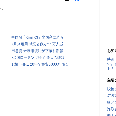
た。
中国AI「Kimi K3」米国産に迫る
7月米雇用 就業者数が2.3万人減
円急騰 米雇用統計が下振れ影響
お知
KDDIローミング終了 楽天の課題
映画
い。
1億円FIRE 20年で実質3000万円に
ト！
主要
脱輪
広陵
銀メ
詐取
熊本