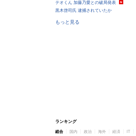
テオくん 加藤乃愛との破局発表
黒木啓司氏 逮捕されていたか
もっと見る
ランキング
総合
国内
政治
海外
経済
IT