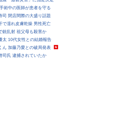
 手術中の医師が患者を守る
寿司 閉店間際の大盛り話題
汗で濡れ皮膚乾燥 男性死亡
で銃乱射 祖父母も殺害か
優太 10代女性との結婚報告
くん 加藤乃愛との破局発表
啓司氏 逮捕されていたか