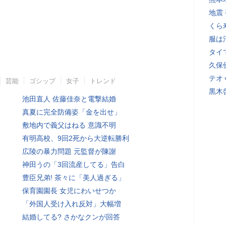
地震
くら
服は
タイ
久保
テオ
芸能
ゴシップ
女子
トレンド
黒木
池田直人 佐藤佳奈と電撃結婚
真夏に完全防備姿「金を出せ」
敷地内で義父はねる 意識不明
有明高校、9回2死から大逆転勝利
広陵の暴力問題 元監督が陳謝
神田うの「3回流産してる」告白
豊臣兄弟! 茶々に「美人過ぎる」
保育園園長 女児にわいせつか
「外国人受け入れ反対」大幅増
結婚してる? さかなクンが回答