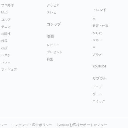
プロ野球
グラビア
トレンド
MLB
テレビ
本
ゴルフ
ゴシップ
教育・仕事
テニス
からだ
格闘技
映画
マネー
競馬
レビュー
車
相撲
プレゼント
グルメ
バスケ
特集
バレー
YouTube
フィギュア
サブカル
アニメ
ゲーム
コミック
リシー
コンテンツ・広告ポリシー
livedoorお客様サポートセンター