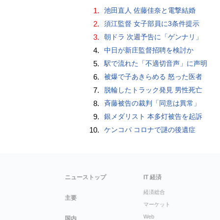
1.
池田直人 佐藤佳奈と電撃結婚
2.
須江監督 女子部員に3条件提示
3.
朝ドラ 次週予告に「ゲンナリ」
4.
中日が新庄監督招聘を検討か
5.
駅で流れた「不適切音声」に声明
6.
被爆で子あきらめる 怒った医者
7.
脱輪したトラック発見 男性死亡
8.
斉藤被告の裁判「同意は異常」
9.
銀メダリスト 本多灯被告を起訴
10.
ケンコバ コロナで謎の後遺症
ニューストップ
IT 経済
経済総合
主要
マーケット
Web
国内