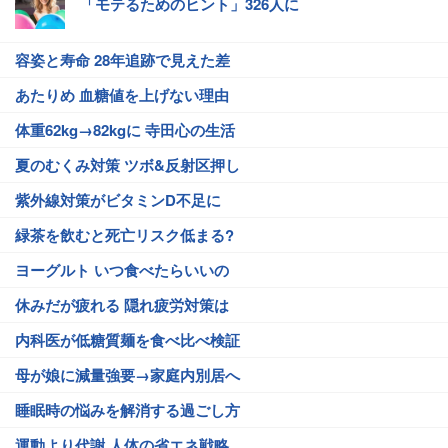
「モテるためのヒント」326人に
容姿と寿命 28年追跡で見えた差
あたりめ 血糖値を上げない理由
体重62kg→82kgに 寺田心の生活
夏のむくみ対策 ツボ&反射区押し
紫外線対策がビタミンD不足に
緑茶を飲むと死亡リスク低まる?
ヨーグルト いつ食べたらいいの
休みだが疲れる 隠れ疲労対策は
内科医が低糖質麺を食べ比べ検証
母が娘に減量強要→家庭内別居へ
睡眠時の悩みを解消する過ごし方
運動より代謝 人体の省エネ戦略