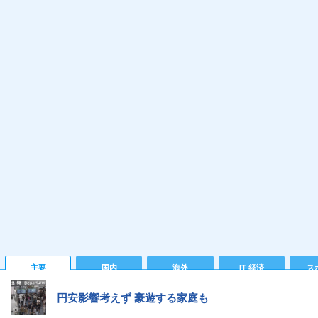
主要
国内
海外
IT 経済
ス
円安影響考えず 豪遊する家庭も