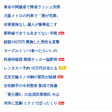
東名や関越道で帰省ラッシュ渋滞
大阪メトロの列車で「煙が充満」
在留資格なし 越人が惨事起こす
新幹線できても生きてない 辛辣
総額120万円 豊胸した男性を直撃
ヨーグルト いつ食べたらいいの
性接待疑惑 韓国サッカー協釈明
レンタカー予約 10万円分当たる
北京五輪スノボ銅の冨田が結婚
女性騎手の今村聖奈 新潟で負傷
「要介護5」の志茂田景樹氏 今は
河井に悲劇 ミナミでぼったくり