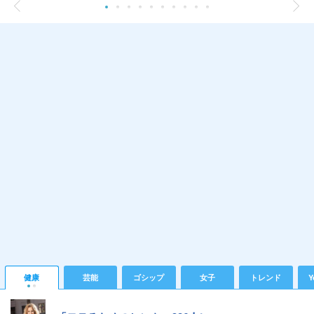
健康
芸能
ゴシップ
女子
トレンド
Y