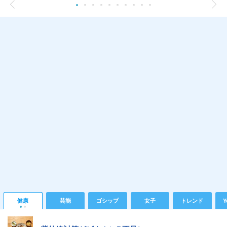
健康
芸能
ゴシップ
女子
トレンド
Y