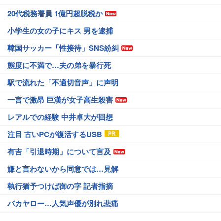
20代税務署員 1億円超脱税か
小学生の女の子にキス 男を逮捕
韓国サッカー「性接待」SNS紛糾
態度に不満で…夫の弟を暴行死
駅で流れた「不適切音声」に声明
一言で激昂 巨漢が女子高生殺害
レアルでの経験 中井卓大が回想
注目 古いPCが復活するUSB
有吉「引退時期」について言及
嫌と言わないから同意では…見解
執行猶予つけば御の字 記者指摘
バカヤロー…人気声優が別れ悲痛