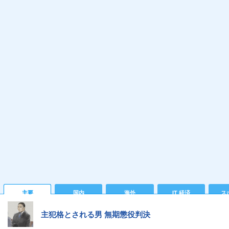
主要
国内
海外
IT 経済
ス
主犯格とされる男 無期懲役判決