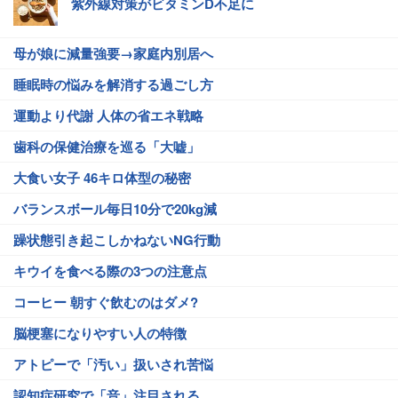
紫外線対策がビタミンD不足に
母が娘に減量強要→家庭内別居へ
睡眠時の悩みを解消する過ごし方
運動より代謝 人体の省エネ戦略
歯科の保健治療を巡る「大嘘」
大食い女子 46キロ体型の秘密
バランスボール毎日10分で20kg減
躁状態引き起こしかねないNG行動
キウイを食べる際の3つの注意点
コーヒー 朝すぐ飲むのはダメ?
脳梗塞になりやすい人の特徴
アトピーで「汚い」扱いされ苦悩
認知症研究で「音」注目される