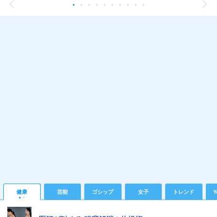
健康
芸能
ゴシップ
女子
トレンド
Y