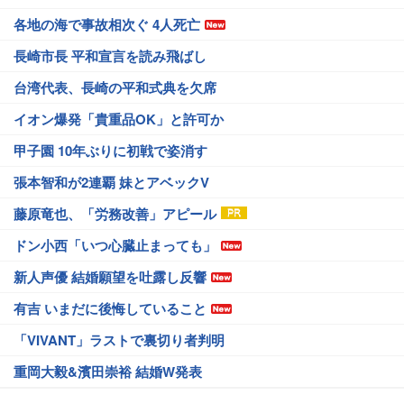
各地の海で事故相次ぐ 4人死亡
長崎市長 平和宣言を読み飛ばし
台湾代表、長崎の平和式典を欠席
イオン爆発「貴重品OK」と許可か
甲子園 10年ぶりに初戦で姿消す
張本智和が2連覇 妹とアベックV
藤原竜也、「労務改善」アピール
ドン小西「いつ心臓止まっても」
新人声優 結婚願望を吐露し反響
有吉 いまだに後悔していること
「VIVANT」ラストで裏切り者判明
重岡大毅&濱田崇裕 結婚W発表