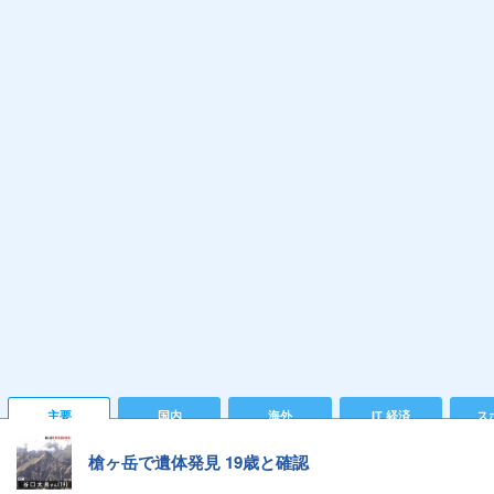
主要
国内
海外
IT 経済
ス
槍ヶ岳で遺体発見 19歳と確認