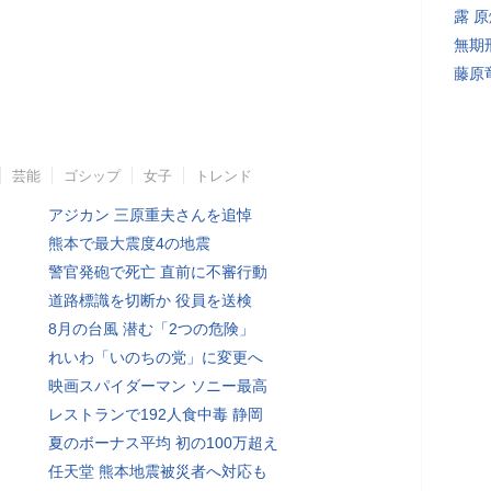
露 
無期
藤原
芸能
ゴシップ
女子
トレンド
アジカン 三原重夫さんを追悼
熊本で最大震度4の地震
警官発砲で死亡 直前に不審行動
道路標識を切断か 役員を送検
8月の台風 潜む「2つの危険」
れいわ「いのちの党」に変更へ
映画スパイダーマン ソニー最高
レストランで192人食中毒 静岡
夏のボーナス平均 初の100万超え
任天堂 熊本地震被災者へ対応も