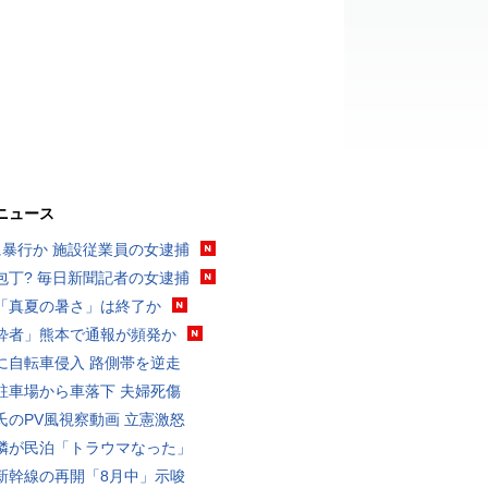
ニュース
に暴行か 施設従業員の女逮捕
包丁? 毎日新聞記者の女逮捕
「真夏の暑さ」は終了か
酔者」熊本で通報が頻発か
に自転車侵入 路側帯を逆走
駐車場から車落下 夫婦死傷
氏のPV風視察動画 立憲激怒
隣が民泊「トラウマなった」
新幹線の再開「8月中」示唆