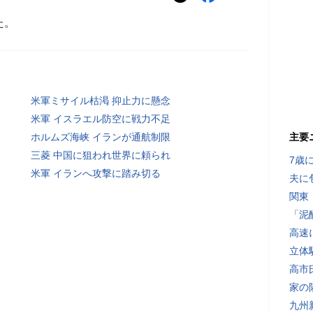
た。
米軍ミサイル枯渇 抑止力に懸念
米軍 イスラエル防空に戦力不足
ホルムズ海峡 イランが通航制限
主要
三菱 中国に狙われ世界に頼られ
7歳
米軍 イランへ攻撃に踏み切る
夫に
関東
「泥
高速
立体
高市
家の
九州