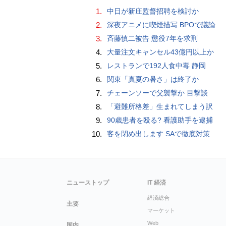
1.
中日が新庄監督招聘を検討か
2.
深夜アニメに喫煙描写 BPOで議論
3.
斉藤慎二被告 懲役7年を求刑
4.
大量注文キャンセル43億円以上か
5.
レストランで192人食中毒 静岡
6.
関東「真夏の暑さ」は終了か
7.
チェーンソーで父襲撃か 目撃談
8.
「避難所格差」生まれてしまう訳
9.
90歳患者を殴る? 看護助手を逮捕
10.
客を閉め出します SAで徹底対策
ニューストップ
IT 経済
経済総合
主要
マーケット
Web
国内