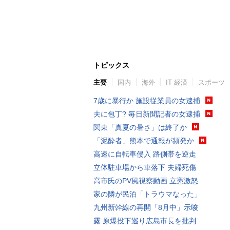
トピックス
主要
国内
海外
IT 経済
スポーツ
7歳に暴行か 施設従業員の女逮捕
夫に包丁? 毎日新聞記者の女逮捕
関東「真夏の暑さ」は終了か
「泥酔者」熊本で通報が頻発か
高速に自転車侵入 路側帯を逆走
立体駐車場から車落下 夫婦死傷
高市氏のPV風視察動画 立憲激怒
家の隣が民泊「トラウマなった」
九州新幹線の再開「8月中」示唆
露 原爆投下巡り広島市長を批判