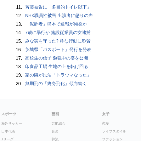
11.
斉藤被告に「多目的トイレ以下」
12.
NHK職員性被害 出演者に怒りの声
13.
「泥酔者」熊本で通報が頻発か
14.
7歳に暴行か 施設従業員の女逮捕
15.
みな実を守った? 粋な行動に称賛
16.
茨城県「パスポート」発行を発表
17.
高校生の信子 勉強中の姿を公開
18.
印食品工場 生地の上を転げ回る
19.
家の隣が民泊「トラウマなった」
20.
無期刑の「終身刑化」傾向続く
スポーツ
芸能
女子
海外サッカー
芸能総合
恋愛
日本代表
音楽
ライフスタイル
Jリーグ
韓流
ファッション