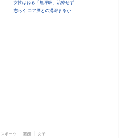
女性はねる「無呼吸」治療せず
志らく コア層との溝深まるか
スポーツ
芸能
女子