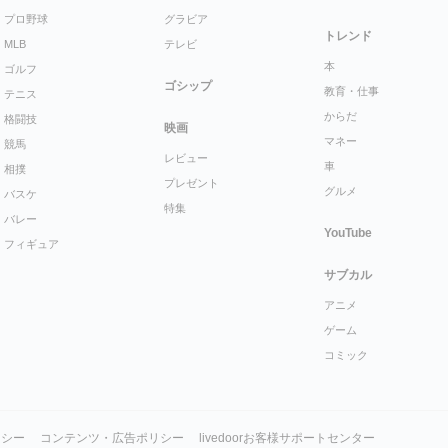
プロ野球
グラビア
トレンド
MLB
テレビ
本
ゴルフ
ゴシップ
教育・仕事
テニス
からだ
格闘技
映画
マネー
競馬
レビュー
車
相撲
プレゼント
グルメ
バスケ
特集
バレー
YouTube
フィギュア
サブカル
アニメ
ゲーム
コミック
リシー
コンテンツ・広告ポリシー
livedoorお客様サポートセンター