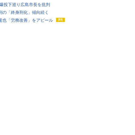
原爆投下巡り広島市長を批判
刑の「終身刑化」傾向続く
竜也「労務改善」をアピール