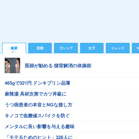
健康
芸能
ゴシップ
女子
トレンド
Y
医師が勧める 猫背解消の体操術
465gで321円 ドンキプリン品薄
麻辣湯 具材次第でカツ丼級に
うつ病患者の本音とNGな接し方
キノコで血糖値スパイクを防ぐ
メンタルに良い影響を与える趣味
「モテるためのヒント」326人に