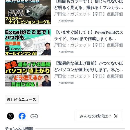
【暗闇もカラーで！】信じられないほ
ど明るく見える、撮れる！フルカラー
ナイトビジョンゴーグル 「Akaso
戸田覚：ガジェット【辛口】点数評価
Seemor」をレビュー
youtube.com
【いますぐ試して！】PowerPointのス
ライド、Excelまで作成しまくる
「Genspark」がすごすぎます。まさ
戸田覚：ガジェット【辛口】点数評価
に、すべてのAIが使えるオールインワ
youtube.com
ンAIワークスペースですね！
【驚異的な値上げ目前】かつてないほ
どパソコンが値上がりします。私たち
はどう備えればいいか解説します ※ア
戸田覚：ガジェット【辛口】点数評価
ンサー動画の第二弾は概要欄のリンク
youtube.com
からご覧ください
#IT 経済ニュース
みんなの感想は？
チャンネル情報