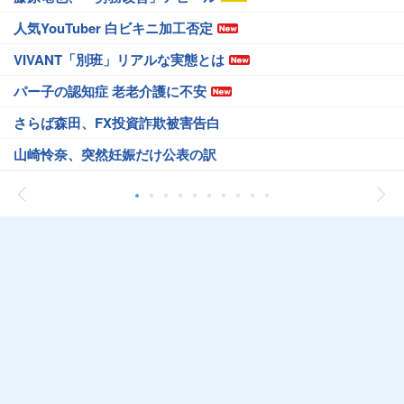
人気YouTuber 白ビキニ加工否定
VIVANT「別班」リアルな実態とは
パー子の認知症 老老介護に不安
さらば森田、FX投資詐欺被害告白
山崎怜奈、突然妊娠だけ公表の訳