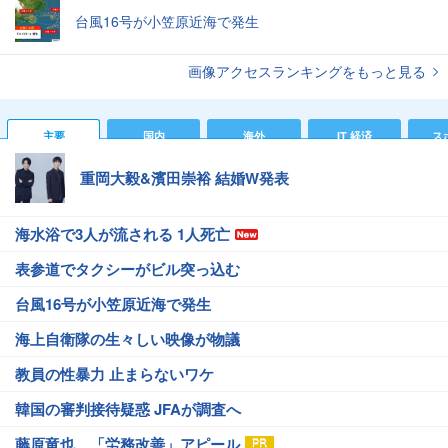
台風16号が小笠原近海で発生
画像アクセスランキングをもっと見る
主要
国内
海外
IT 経済
ス
重岡大毅&濱田崇裕 結婚W発表
海水浴で3人が流される 1人死亡
表参道でタクシーがビル突っ込む
台風16号が小笠原近海で発生
海上自衛隊の生々しい映像が物議
教員の性暴力 止まらないワケ
韓国の審判接待疑惑 JFAが調査へ
藤原竜也、「労務改善」アピール