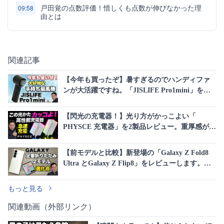
戸田覚の点数評価！惜しくも点数が伸びなかった理
09:58
由とは
関連記事
【今年も買ったぞ】暑すぎるのでハンディファ
ンが大活躍ですね。「JISLIFE Pro1mini」を今
年も購入しました。過去機種とも較べます
【閃光の充電器！】光り方がかっこよい「
PHYSCE 充電器」を2製品レビュー。重厚感がす
ごいし、本格派の急速充電です
【前モデルと比較】新登場の「Galaxy Z Fold8
Ultra とGalaxy Z Flip8」をレビューします。進
化点をしっかり押さえてください。
もっと見る
関連動画（外部リンク）