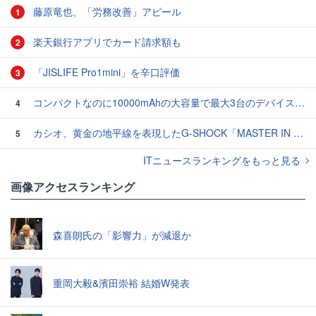
藤原竜也、「労務改善」アピール
1
楽天銀行アプリでカード請求額も
2
「JISLIFE Pro1mini」を辛口評価
3
コンパクトなのに10000mAhの大容量で最大3台のデバイスを同時充電できる半固体モバイルバッテリー「SMARTCOBY Pro SLIM SS」レビュー
4
カシオ、黄金の地平線を表現したG-SHOCK「MASTER IN HORIZON GOLD」3モデル
5
ITニュースランキングをもっと見る
画像アクセスランキング
森喜朗氏の「影響力」が減退か
重岡大毅&濱田崇裕 結婚W発表