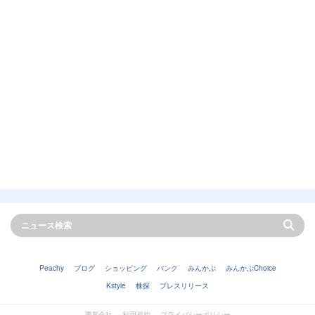
Peachy
ブログ
ショッピング
バンク
みんかぶ
みんかぶChoice
Kstyle
株探
プレスリリース
運営会社
利用規約
プライバシーポリシー