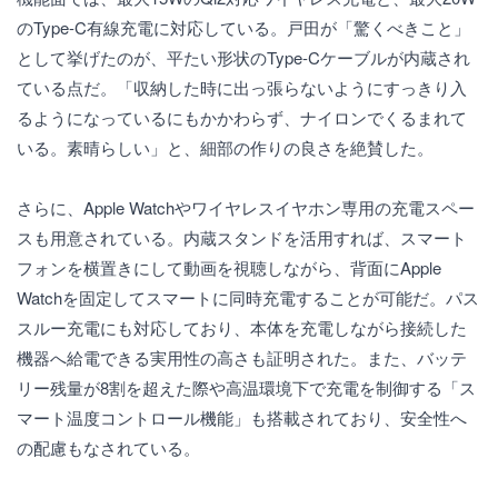
のType-C有線充電に対応している。戸田が「驚くべきこと」
として挙げたのが、平たい形状のType-Cケーブルが内蔵され
ている点だ。「収納した時に出っ張らないようにすっきり入
るようになっているにもかかわらず、ナイロンでくるまれて
いる。素晴らしい」と、細部の作りの良さを絶賛した。
さらに、Apple Watchやワイヤレスイヤホン専用の充電スペー
スも用意されている。内蔵スタンドを活用すれば、スマート
フォンを横置きにして動画を視聴しながら、背面にApple
Watchを固定してスマートに同時充電することが可能だ。パス
スルー充電にも対応しており、本体を充電しながら接続した
機器へ給電できる実用性の高さも証明された。また、バッテ
リー残量が8割を超えた際や高温環境下で充電を制御する「ス
マート温度コントロール機能」も搭載されており、安全性へ
の配慮もなされている。