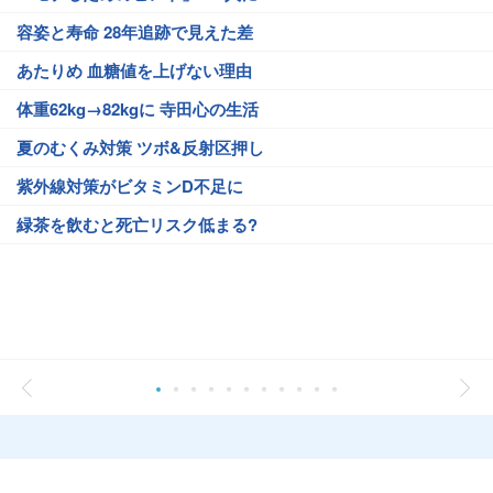
容姿と寿命 28年追跡で見えた差
あたりめ 血糖値を上げない理由
体重62kg→82kgに 寺田心の生活
夏のむくみ対策 ツボ&反射区押し
紫外線対策がビタミンD不足に
緑茶を飲むと死亡リスク低まる?