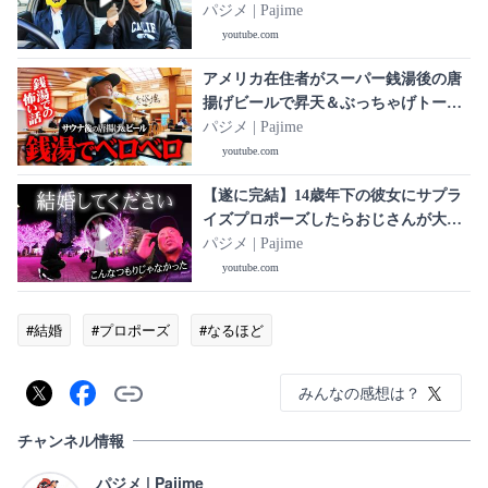
ポーズします💍【プロポーズ大作戦
パジメ | Pajime
#1】
youtube.com
アメリカ在住者がスーパー銭湯後の唐
揚げビールで昇天＆ぶっちゃげトー
ク！おじさん達のプロポーズ秘密会議
パジメ | Pajime
youtube.com
【遂に完結】14歳年下の彼女にサプラ
イズプロポーズしたらおじさんが大号
泣
パジメ | Pajime
youtube.com
#結婚
#プロポーズ
#なるほど
みんなの感想は？
チャンネル情報
パジメ | Pajime