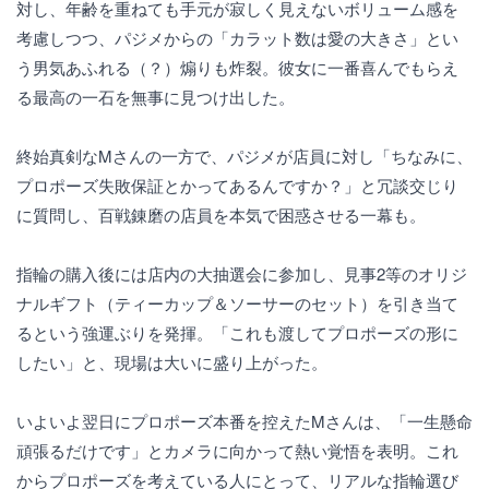
対し、年齢を重ねても手元が寂しく見えないボリューム感を
考慮しつつ、パジメからの「カラット数は愛の大きさ」とい
う男気あふれる（？）煽りも炸裂。彼女に一番喜んでもらえ
る最高の一石を無事に見つけ出した。
終始真剣なMさんの一方で、パジメが店員に対し「ちなみに、
プロポーズ失敗保証とかってあるんですか？」と冗談交じり
に質問し、百戦錬磨の店員を本気で困惑させる一幕も。
指輪の購入後には店内の大抽選会に参加し、見事2等のオリジ
ナルギフト（ティーカップ＆ソーサーのセット）を引き当て
るという強運ぶりを発揮。「これも渡してプロポーズの形に
したい」と、現場は大いに盛り上がった。
いよいよ翌日にプロポーズ本番を控えたMさんは、「一生懸命
頑張るだけです」とカメラに向かって熱い覚悟を表明。これ
からプロポーズを考えている人にとって、リアルな指輪選び