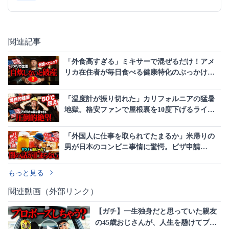
関連記事
「外食高すぎる」ミキサーで混ぜるだけ！アメ
リカ在住者が毎日食べる健康特化のぶっかけそ
ば
「温度計が振り切れた」カリフォルニアの猛暑
地獄。格安ファンで屋根裏を10度下げるライフ
ハック
「外国人に仕事を取られてたまるか」米帰りの
男が日本のコンビニ事情に驚愕。ビザ申請
の“SNS履歴”義務化とは
もっと見る
関連動画（外部リンク）
【ガチ】一生独身だと思っていた親友
の45歳おじさんが、人生を懸けてプロ