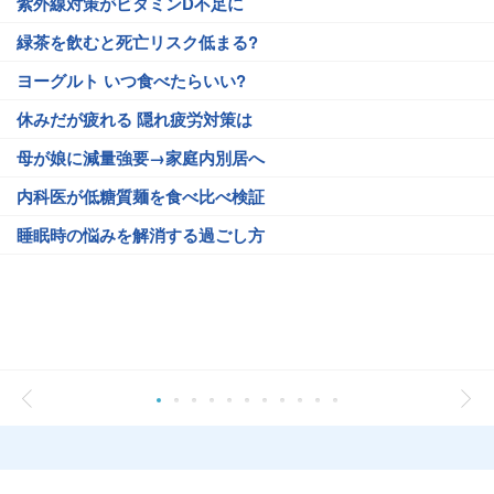
紫外線対策がビタミンD不足に
緑茶を飲むと死亡リスク低まる?
ヨーグルト いつ食べたらいい?
休みだが疲れる 隠れ疲労対策は
母が娘に減量強要→家庭内別居へ
内科医が低糖質麺を食べ比べ検証
睡眠時の悩みを解消する過ごし方