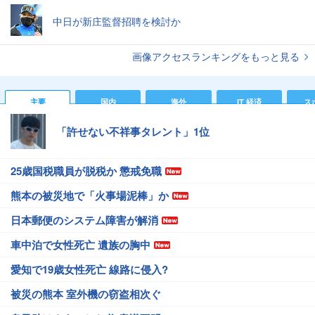
中日が新庄監督招聘を検討か
画像アクセスランキングをもっと見る
主要
国内
海外
IT 経済
ス
「許せない不祥事タレント」1位
25歳国税職員が脱税か 懲戒免職
熊本の被災地で「火事場泥棒」か
日本郵便のシステム障害が解消
車中泊で女性死亡 遺族の胸中
愛知で19歳女性死亡 線路に侵入?
被災の熊本 室外機の窃盗相次ぐ