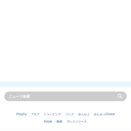
Peachy
ブログ
ショッピング
バンク
みんかぶ
みんかぶChoice
Kstyle
株探
プレスリリース