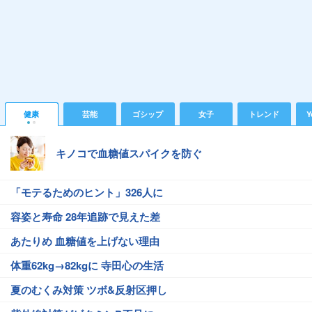
健康
芸能
ゴシップ
女子
トレンド
Y
キノコで血糖値スパイクを防ぐ
「モテるためのヒント」326人に
容姿と寿命 28年追跡で見えた差
あたりめ 血糖値を上げない理由
体重62kg→82kgに 寺田心の生活
夏のむくみ対策 ツボ&反射区押し