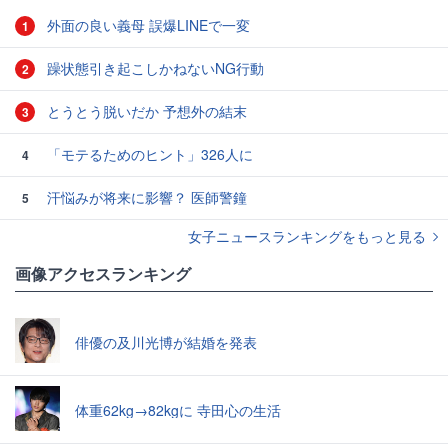
外面の良い義母 誤爆LINEで一変
1
躁状態引き起こしかねないNG行動
2
とうとう脱いだか 予想外の結末
3
「モテるためのヒント」326人に
4
汗悩みが将来に影響？ 医師警鐘
5
女子ニュースランキングをもっと見る
画像アクセスランキング
俳優の及川光博が結婚を発表
体重62kg→82kgに 寺田心の生活