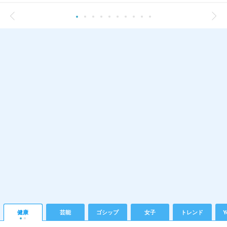
健康
芸能
ゴシップ
女子
トレンド
Y