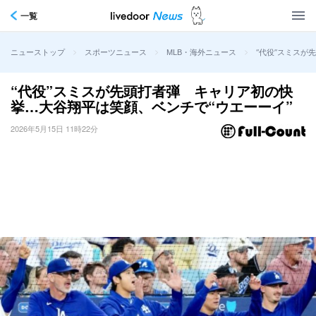
一覧
>
>
>
“代役”スミスが
ニューストップ
スポーツニュース
MLB・海外ニュース
“代役”スミスが先頭打者弾 キャリア初の快
挙…大谷翔平は笑顔、ベンチで“ウエーーイ”
2026年5月15日 11時22分