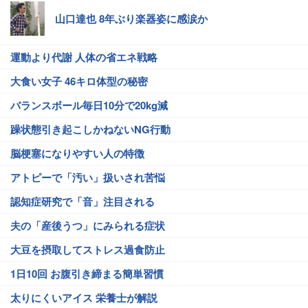
山口達也 8年ぶり楽器姿に感涙か
運動より代謝 人体の省エネ戦略
大食い女子 46キロ体型の秘密
バランスボール毎日10分で20kg減
躁状態引き起こしかねないNG行動
脳梗塞になりやすい人の特徴
アトピーで「汚い」扱いされ苦悩
認知症研究で「音」注目される
夫の「産後うつ」にみられる症状
大豆を摂取してストレス過食防止
1日10回 お腹引き締まる簡単習慣
太りにくいアイス 栄養士が解説