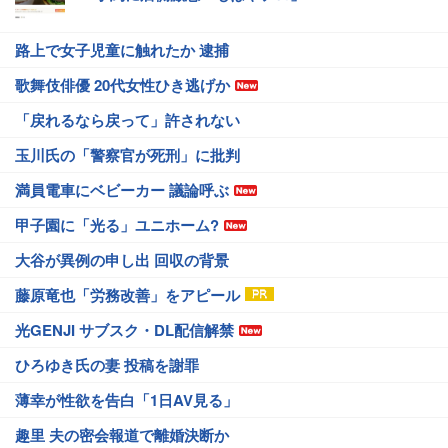
路上で女子児童に触れたか 逮捕
歌舞伎俳優 20代女性ひき逃げか
「戻れるなら戻って」許されない
玉川氏の「警察官が死刑」に批判
満員電車にベビーカー 議論呼ぶ
甲子園に「光る」ユニホーム?
大谷が異例の申し出 回収の背景
藤原竜也「労務改善」をアピール
光GENJI サブスク・DL配信解禁
ひろゆき氏の妻 投稿を謝罪
薄幸が性欲を告白「1日AV見る」
趣里 夫の密会報道で離婚決断か