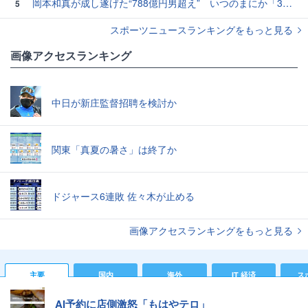
岡本和真が成し遂げた“788億円男超え” いつのまにか「3位」…見据える球団記録更新
5
スポーツニュースランキングをもっと見る
画像アクセスランキング
中日が新庄監督招聘を検討か
関東「真夏の暑さ」は終了か
ドジャース6連敗 佐々木が止める
画像アクセスランキングをもっと見る
主要
国内
海外
IT 経済
ス
AI予約に店側激怒「もはやテロ」