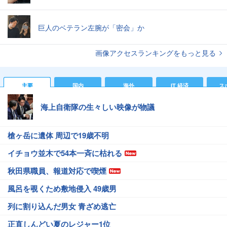
巨人のベテラン左腕が「密会」か
画像アクセスランキングをもっと見る
主要
国内
海外
IT 経済
ス
海上自衛隊の生々しい映像が物議
槍ヶ岳に遺体 周辺で19歳不明
イチョウ並木で54本一斉に枯れる
秋田県職員、報道対応で喫煙
風呂を覗くため敷地侵入 49歳男
列に割り込んだ男女 青ざめ逃亡
正直しんどい夏のレジャー1位