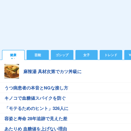
健康
芸能
ゴシップ
女子
トレンド
Y
麻辣湯 具材次第でカツ丼級に
うつ病患者の本音とNGな接し方
キノコで血糖値スパイクを防ぐ
「モテるためのヒント」326人に
容姿と寿命 28年追跡で見えた差
あたりめ 血糖値を上げない理由