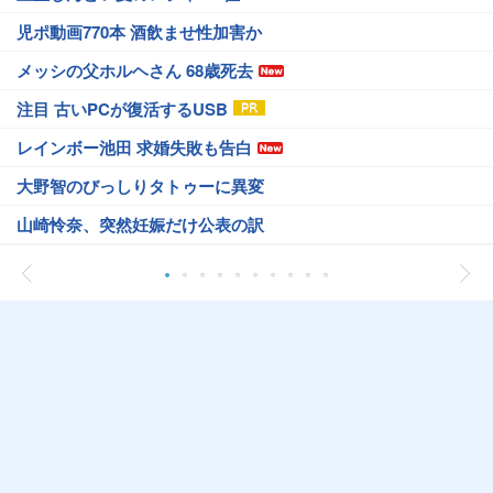
児ポ動画770本 酒飲ませ性加害か
メッシの父ホルヘさん 68歳死去
注目 古いPCが復活するUSB
レインボー池田 求婚失敗も告白
大野智のびっしりタトゥーに異変
山崎怜奈、突然妊娠だけ公表の訳