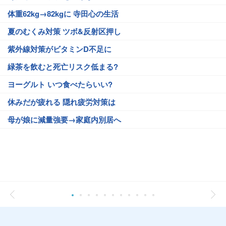
体重62kg→82kgに 寺田心の生活
夏のむくみ対策 ツボ&反射区押し
紫外線対策がビタミンD不足に
緑茶を飲むと死亡リスク低まる?
ヨーグルト いつ食べたらいい?
休みだが疲れる 隠れ疲労対策は
母が娘に減量強要→家庭内別居へ