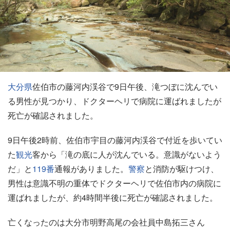
大分県
佐伯市の藤河内渓谷で9日午後、滝つぼに沈んでい
る男性が見つかり、ドクターヘリで病院に運ばれましたが
死亡が確認されました。
9日午後2時前、佐伯市宇目の藤河内渓谷で付近を歩いてい
た
観光
客から「滝の底に人が沈んでいる。意識がないよう
だ」と
119番
通報がありました。
警察
と消防が駆けつけ、
男性は意識不明の重体でドクターヘリで佐伯市内の病院に
運ばれましたが、約4時間半後に死亡が確認されました。
亡くなったのは大分市明野高尾の会社員中島拓三さん