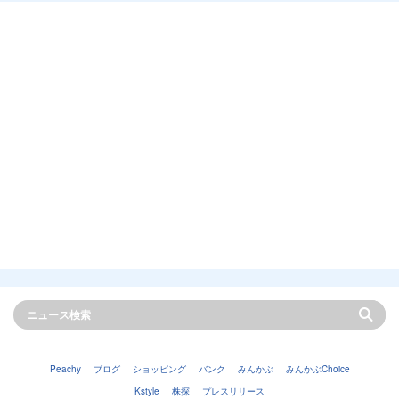
Peachy
ブログ
ショッピング
バンク
みんかぶ
みんかぶChoice
Kstyle
株探
プレスリリース