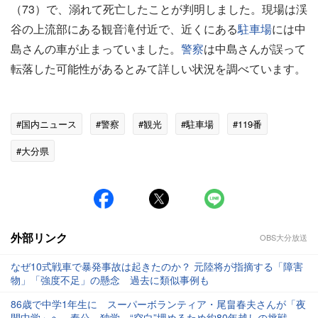
（73）で、溺れて死亡したことが判明しました。現場は渓
谷の上流部にある観音滝付近で、近くにある
駐車場
には中
島さんの車が止まっていました。
警察
は中島さんが誤って
転落した可能性があるとみて詳しい状況を調べています。
#国内ニュース
#警察
#観光
#駐車場
#119番
#大分県
外部リンク
OBS大分放送
なぜ10式戦車で暴発事故は起きたのか？ 元陸将が指摘する「障害
物」「強度不足」の懸念 過去に類似事例も
86歳で中学1年生に スーパーボランティア・尾畠春夫さんが「夜
間中学」へ 奉公、独学…“空白”埋めるため約80年越しの挑戦