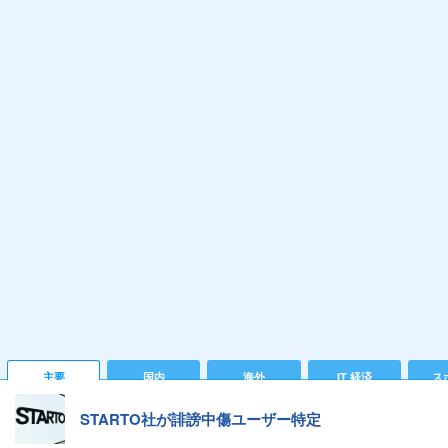
主要
国内
海外
IT 経済
ス
STARTO社が誹謗中傷ユーザー特定