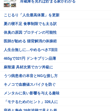
冷蔵庫を見れば貯まる家かわかる
こじるり「人生最高体重」を更新
夏の寝不足 食事制限でも太る訳
体臭の原因 プロテインの可能性
医師が勧める 猫背解消の体操術
人生台無しに…やめるべき7項目
465gで321円 ドンキプリン品薄
麻辣湯 具材次第でカツ丼級に
うつ病患者の本音とNGな接し方
キノコで血糖値スパイクを防ぐ
メンタルに良い影響を与える趣味
「モテるためのヒント」326人に
容姿と寿命 28年追跡で見えた差