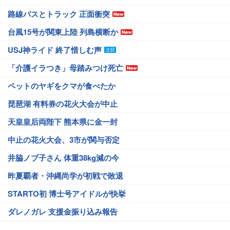
路線バスとトラック 正面衝突
台風15号が関東上陸 列島横断か
USJ神ライド 終了惜しむ声
「介護イラつき」母踏みつけ死亡
ペットのヤギをクマが食べたか
琵琶湖 有料券の花火大会が中止
天皇皇后両陛下 熊本県に金一封
中止の花火大会、3市が関与否定
井脇ノブ子さん 体重38kg減の今
昨夏覇者・沖縄尚学が初戦で敗退
STARTO初 博士号アイドルが快挙
ダレノガレ 支援金振り込み報告