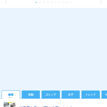
健康
芸能
ゴシップ
女子
トレンド
Y