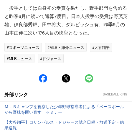
投手としては自身初の受賞を果たし、野手部門を含める
と昨季6月に続いて通算7度目。日本人投手の受賞は野茂英
雄、伊良部秀輝、田中将大、ダルビッシュ有、昨季9月の
山本由伸に次いで6人目の快挙となった。
#スポーツニュース
#MLB・海外ニュース
#大谷翔平
#MLBニュース
#ドジャース
外部リンク
BASEBALL KING
ＭＬＢキャンプを視察した少年野球指導者による「ベースボール
から野球を問い直す」セミナー
【大谷翔平】ロサンゼルス・ドジャース試合日程・放送予定・結
果速報