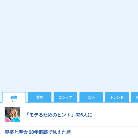
健康
芸能
ゴシップ
女子
トレンド
Y
「モテるためのヒント」326人に
容姿と寿命 28年追跡で見えた差