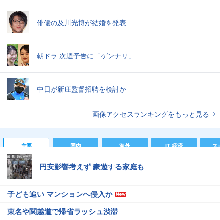
俳優の及川光博が結婚を発表
朝ドラ 次週予告に「ゲンナリ」
中日が新庄監督招聘を検討か
画像アクセスランキングをもっと見る
主要
国内
海外
IT 経済
ス
円安影響考えず 豪遊する家庭も
子ども追い マンションへ侵入か
東名や関越道で帰省ラッシュ渋滞