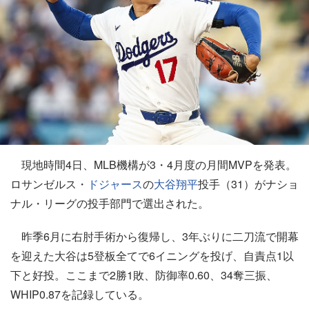
現地時間4日、MLB機構が3・4月度の月間MVPを発表。
ロサンゼルス・
ドジャース
の
大谷翔平
投手（31）がナショ
ナル・リーグの投手部門で選出された。
昨季6月に右肘手術から復帰し、3年ぶりに二刀流で開幕
を迎えた大谷は5登板全てで6イニングを投げ、自責点1以
下と好投。ここまで2勝1敗、防御率0.60、34奪三振、
WHIP0.87を記録している。