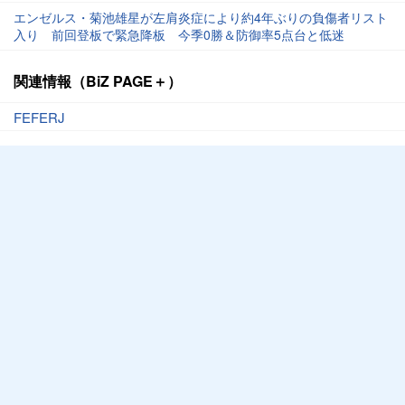
エンゼルス・菊池雄星が左肩炎症により約4年ぶりの負傷者リスト
入り 前回登板で緊急降板 今季0勝＆防御率5点台と低迷
関連情報（BiZ PAGE＋）
FEFERJ