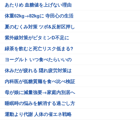
あたりめ 血糖値を上げない理由
体重62kg→82kgに 寺田心の生活
夏のむくみ対策 ツボ&反射区押し
紫外線対策がビタミンD不足に
緑茶を飲むと死亡リスク低まる?
ヨーグルト いつ食べたらいいの
休みだが疲れる 隠れ疲労対策は
内科医が低糖質麺を食べ比べ検証
母が娘に減量強要→家庭内別居へ
睡眠時の悩みを解消する過ごし方
運動より代謝 人体の省エネ戦略