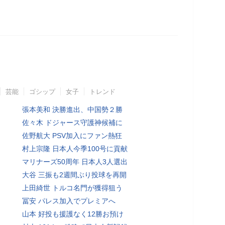
芸能
ゴシップ
女子
トレンド
張本美和 決勝進出、中国勢２勝
佐々木 ドジャース守護神候補に
佐野航大 PSV加入にファン熱狂
村上宗隆 日本人今季100号に貢献
マリナーズ50周年 日本人3人選出
大谷 三振も2週間ぶり投球を再開
上田綺世 トルコ名門が獲得狙う
冨安 パレス加入でプレミアへ
山本 好投も援護なく12勝お預け