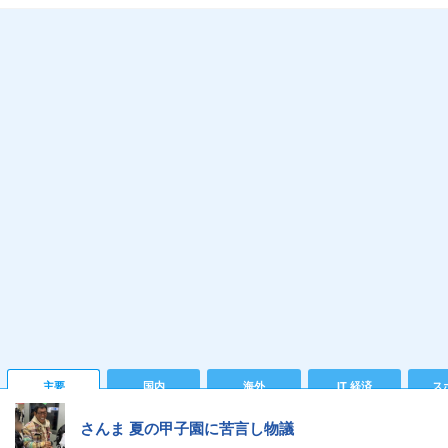
主要
国内
海外
IT 経済
ス
さんま 夏の甲子園に苦言し物議