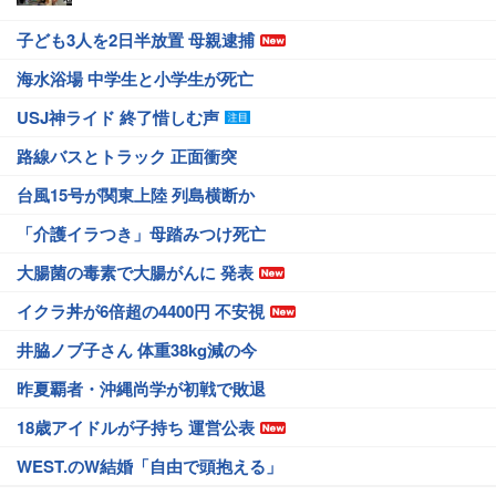
子ども3人を2日半放置 母親逮捕
海水浴場 中学生と小学生が死亡
USJ神ライド 終了惜しむ声
路線バスとトラック 正面衝突
台風15号が関東上陸 列島横断か
「介護イラつき」母踏みつけ死亡
大腸菌の毒素で大腸がんに 発表
イクラ丼が6倍超の4400円 不安視
井脇ノブ子さん 体重38kg減の今
昨夏覇者・沖縄尚学が初戦で敗退
18歳アイドルが子持ち 運営公表
WEST.のW結婚「自由で頭抱える」