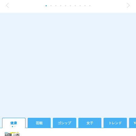
健康
芸能
ゴシップ
女子
トレンド
Y