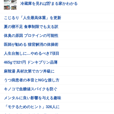
冷蔵庫を見れば貯まる家かわかる
こじるり「人生最高体重」を更新
夏の寝不足 食事制限でも太る訳
体臭の原因 プロテインの可能性
医師が勧める 猫背解消の体操術
人生台無しに…やめるべき7項目
465gで321円 ドンキプリン品薄
麻辣湯 具材次第でカツ丼級に
うつ病患者の本音とNGな接し方
キノコで血糖値スパイクを防ぐ
メンタルに良い影響を与える趣味
「モテるためのヒント」326人に