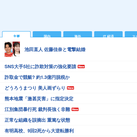
主要
国内
海外
IT 経済
ス
池田直人 佐藤佳奈と電撃結婚
SNS大手5社に詐欺対策の強化要請
詐取金で競艇? 約1.3億円脱税か
どうろうまつり 美人画ずらり
熊本地震「激甚災害」に指定決定
江別集団暴行死 裁判長強く非難
正常な組織を誤摘出 重篤な状態
有明高校、9回2死から大逆転勝利