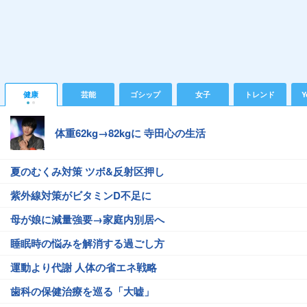
健康
芸能
ゴシップ
女子
トレンド
Y
体重62kg→82kgに 寺田心の生活
夏のむくみ対策 ツボ&反射区押し
紫外線対策がビタミンD不足に
母が娘に減量強要→家庭内別居へ
睡眠時の悩みを解消する過ごし方
運動より代謝 人体の省エネ戦略
歯科の保健治療を巡る「大嘘」