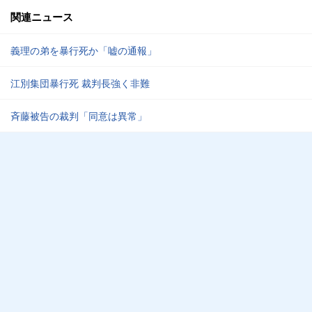
関連ニュース
義理の弟を暴行死か「嘘の通報」
江別集団暴行死 裁判長強く非難
斉藤被告の裁判「同意は異常」