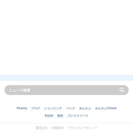
Peachy
ブログ
ショッピング
バンク
みんかぶ
みんかぶChoice
Kstyle
株探
プレスリリース
運営会社
利用規約
プライバシーポリシー