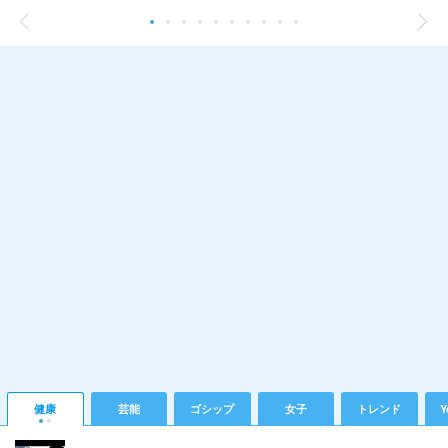
健康
芸能
ゴシップ
女子
トレンド
Y