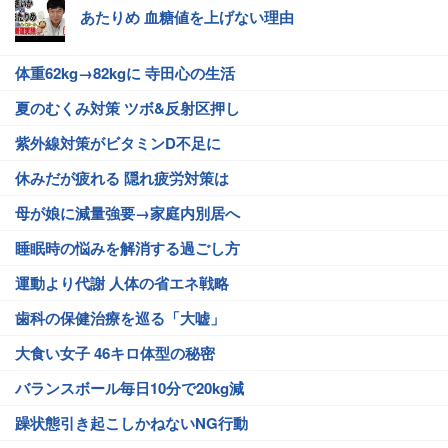
あたりめ 血糖値を上げない理由
体重62kg→82kgに 寺田心の生活
夏のむくみ対策 ツボ&反射区押し
紫外線対策がビタミンD不足に
休みだが疲れる 隠れ疲労対策は
母が娘に減量強要→家庭内別居へ
睡眠時の悩みを解消する過ごし方
運動より代謝 人体の省エネ戦略
歯科の保健治療を巡る「大嘘」
大食い女子 46キロ体型の秘密
バランスボール毎日10分で20kg減
躁状態引き起こしかねないNG行動