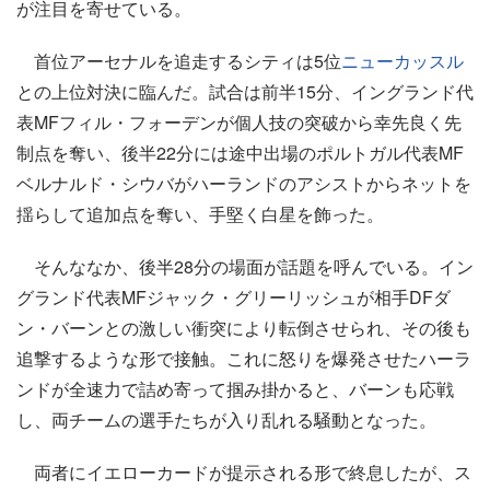
が注目を寄せている。
首位アーセナルを追走するシティは5位
ニューカッスル
との上位対決に臨んだ。試合は前半15分、イングランド代
表MFフィル・フォーデンが個人技の突破から幸先良く先
制点を奪い、後半22分には途中出場のポルトガル代表MF
ベルナルド・シウバがハーランドのアシストからネットを
揺らして追加点を奪い、手堅く白星を飾った。
そんななか、後半28分の場面が話題を呼んでいる。イン
グランド代表MFジャック・グリーリッシュが相手DFダ
ン・バーンとの激しい衝突により転倒させられ、その後も
追撃するような形で接触。これに怒りを爆発させたハーラ
ンドが全速力で詰め寄って掴み掛かると、バーンも応戦
し、両チームの選手たちが入り乱れる騒動となった。
両者にイエローカードが提示される形で終息したが、ス