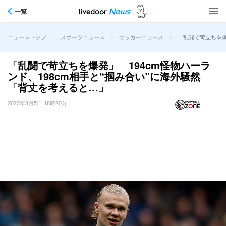
一覧
>
>
>
「乱闘で苛立ちを爆
ニューストップ
スポーツニュース
サッカーニュース
「乱闘で苛立ちを爆発」 194cm怪物ハーラ
ンド、198cm相手と“掴み合い”に海外騒然
「背丈を考えると…」
2023年3月5日 18時20分