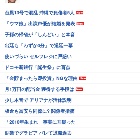
台風13号で混乱 沖縄で負傷者5人
「ウマ娘」出演声優が結婚を発表
子孫の帰省が「しんどい」と本音
出廷も「わずか4分」で退廷一幕
使いづらい セルフレジに戸惑い
ドコモ新銀行「誕生祭」に盲点
「金貯まったら即投資」NGな理由
月1万円の配当金 獲得する手段は
少し本音で アリアナが活休説明
板倉も冨安ら同僚に? 関係者指摘
「2010年生まれ」事実に耳疑った
副業でグラビア バレて退職過去