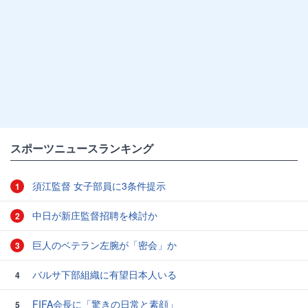
スポーツニュースランキング
須江監督 女子部員に3条件提示
1
中日が新庄監督招聘を検討か
2
巨人のベテラン左腕が「密会」か
3
バルサ下部組織に有望日本人いる
4
FIFA会長に「驚きの日常と素顔」
5