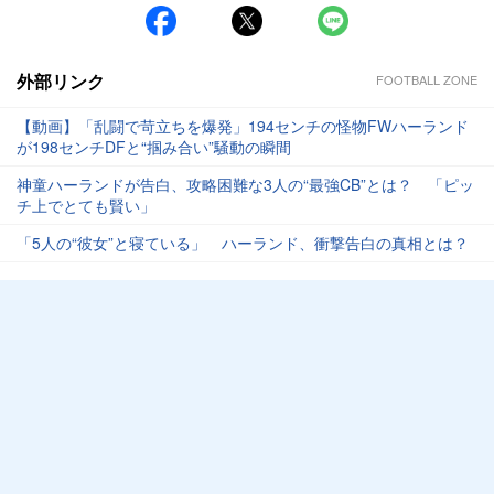
外部リンク
FOOTBALL ZONE
【動画】「乱闘で苛立ちを爆発」194センチの怪物FWハーランド
が198センチDFと“掴み合い”騒動の瞬間
神童ハーランドが告白、攻略困難な3人の“最強CB”とは？ 「ピッ
チ上でとても賢い」
「5人の“彼女”と寝ている」 ハーランド、衝撃告白の真相とは？