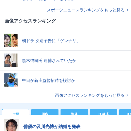
スポーツニュースランキングをもっと見る
画像アクセスランキング
朝ドラ 次週予告に「ゲンナリ」
黒木啓司氏 逮捕されていたか
中日が新庄監督招聘を検討か
画像アクセスランキングをもっと見る
主要
国内
海外
IT 経済
ス
俳優の及川光博が結婚を発表