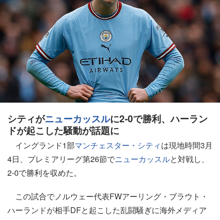
シティが
ニューカッスル
に2-0で勝利、ハーラン
ドが起こした騒動が話題に
イングランド1部
マンチェスター・シティ
は現地時間3月
4日、プレミアリーグ第26節で
ニューカッスル
と対戦し、
2-0で勝利を収めた。
この試合でノルウェー代表FWアーリング・ブラウト・
ハーランドが相手DFと起こした乱闘騒ぎに海外メディア