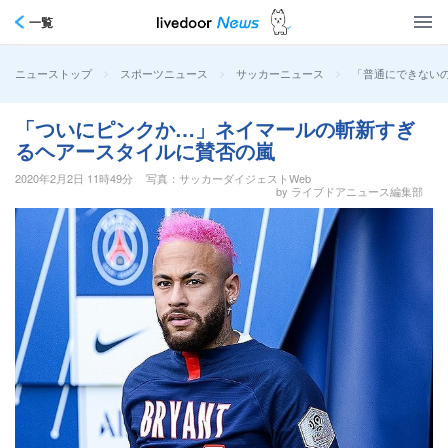
一覧
>
>
>
「普通にできないの
ニューストップ
スポーツニュース
サッカーニュース
「ついにピンクか…」ネイマールの斬新すぎ
るヘアースタイルに賛否の嵐
2020年2月2日 11時49分
写真：サッカーダイジェストWeb
by ライブドアニュース編集部