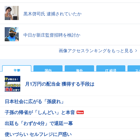
黒木啓司氏 逮捕されていたか
中日が新庄監督招聘を検討か
画像アクセスランキングをもっと見る
主要
国内
海外
IT 経済
ス
月1万円の配当金 獲得する手段は
日本社会に広がる「孫疲れ」
子孫の帰省が「しんどい」と本音
出廷も「わずか4分」で退廷一幕
使いづらい セルフレジに戸惑い