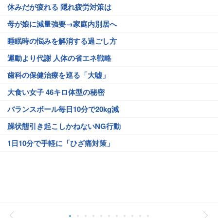
休みだが疲れる 隠れ疲労対策は
母が娘に減量強要→家庭内別居へ
睡眠時の悩みを解消する過ごし方
運動より代謝 人体の省エネ戦略
歯科の保健治療を巡る「大嘘」
大食い女子 46キロ体型の秘密
バランスボール毎日10分で20kg減
躁状態引き起こしかねないNG行動
1日10分で手軽に「ひざ痛対策」