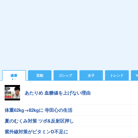
健康
芸能
ゴシップ
女子
トレンド
Y
あたりめ 血糖値を上げない理由
体重62kg→82kgに 寺田心の生活
夏のむくみ対策 ツボ&反射区押し
紫外線対策がビタミンD不足に