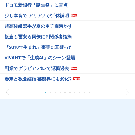
ドコモ新銀行「誕生祭」に盲点
少し本音で アリアナが活休説明
超高校級選手が夏の甲子園沸かす
板倉も冨安ら同僚に? 関係者指摘
「2010年生まれ」事実に耳疑った
VIVANTで「生成AI」のシーン登場
副業でグラビア バレて退職過去
春奈と板倉結婚 芸能界にも変化?