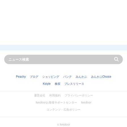
Peachy
ブログ
ショッピング
バンク
みんかぶ
みんかぶChoice
Kstyle
株探
プレスリリース
運営会社
利用規約
プライバシーポリシー
livedoorお客様サポートセンター
livedoor
コンテンツ・広告ポリシー
© livedoor