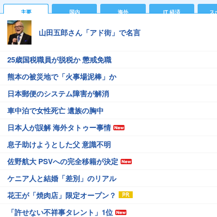
主要
国内
海外
IT 経済
ス
山田五郎さん「アド街」で名言
25歳国税職員が脱税か 懲戒免職
熊本の被災地で「火事場泥棒」か
日本郵便のシステム障害が解消
車中泊で女性死亡 遺族の胸中
日本人が誤解 海外タトゥー事情
息子助けようとした父 意識不明
佐野航大 PSVへの完全移籍が決定
ケニア人と結婚「差別」のリアル
花王が「焼肉店」限定オープン？
「許せない不祥事タレント」1位