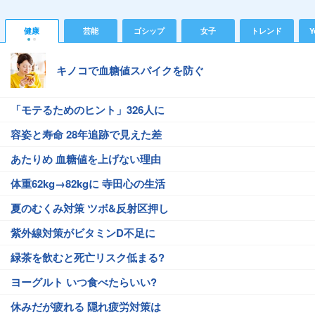
健康
芸能
ゴシップ
女子
トレンド
Y
キノコで血糖値スパイクを防ぐ
「モテるためのヒント」326人に
容姿と寿命 28年追跡で見えた差
あたりめ 血糖値を上げない理由
体重62kg→82kgに 寺田心の生活
夏のむくみ対策 ツボ&反射区押し
紫外線対策がビタミンD不足に
緑茶を飲むと死亡リスク低まる?
ヨーグルト いつ食べたらいい?
休みだが疲れる 隠れ疲労対策は