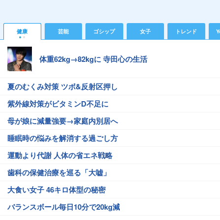
健康
芸能
ゴシップ
女子
トレンド
Y
体重62kg→82kgに 寺田心の生活
夏のむくみ対策 ツボ&反射区押し
紫外線対策がビタミンD不足に
母が娘に減量強要→家庭内別居へ
睡眠時の悩みを解消する過ごし方
運動より代謝 人体の省エネ戦略
歯科の保健治療を巡る「大嘘」
大食い女子 46キロ体型の秘密
バランスボール毎日10分で20kg減