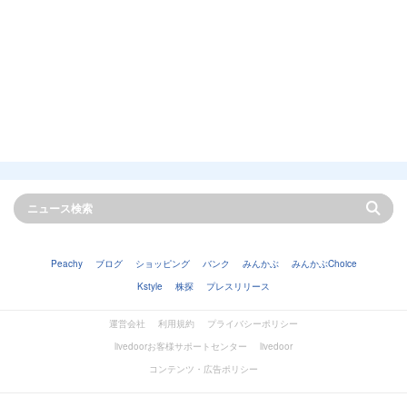
Peachy
ブログ
ショッピング
バンク
みんかぶ
みんかぶChoice
Kstyle
株探
プレスリリース
運営会社
利用規約
プライバシーポリシー
livedoorお客様サポートセンター
livedoor
コンテンツ・広告ポリシー