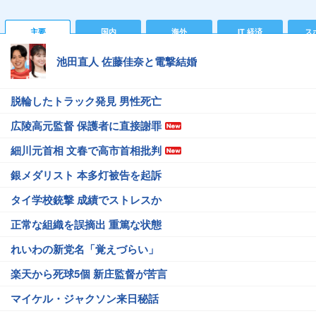
主要
国内
海外
IT 経済
ス
池田直人 佐藤佳奈と電撃結婚
脱輪したトラック発見 男性死亡
広陵高元監督 保護者に直接謝罪
細川元首相 文春で高市首相批判
銀メダリスト 本多灯被告を起訴
タイ学校銃撃 成績でストレスか
正常な組織を誤摘出 重篤な状態
れいわの新党名「覚えづらい」
楽天から死球5個 新庄監督が苦言
マイケル・ジャクソン来日秘話