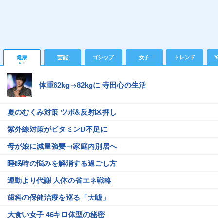
健康
芸能
ゴシップ
女子
トレンド
Y
体重62kg→82kgに 寺田心の生活
夏のむくみ対策 ツボ&反射区押し
紫外線対策がビタミンD不足に
母が娘に減量強要→家庭内別居へ
睡眠時の悩みを解消する過ごし方
運動より代謝 人体の省エネ戦略
歯科の保健治療を巡る「大嘘」
大食い女子 46キロ体型の秘密