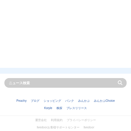
Peachy
ブログ
ショッピング
バンク
みんかぶ
みんかぶChoice
Kstyle
株探
プレスリリース
運営会社
利用規約
プライバシーポリシー
livedoorお客様サポートセンター
livedoor