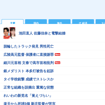
主要
国内
海外
IT 経済
ス
池田直人 佐藤佳奈と電撃結婚
脱輪したトラック発見 男性死亡
広陵高元監督 保護者に直接謝罪
細川元首相 文春で高市首相批判
銀メダリスト 本多灯被告を起訴
タイ学校銃撃 成績でストレスか
正常な組織を誤摘出 重篤な状態
れいわの新党名「覚えづらい」
楽天から死球5個 新庄監督が苦言