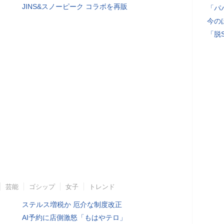
JINS&スノーピーク コラボを再販
「パ
今の
「脱
芸能
ゴシップ
女子
トレンド
ステルス増税か 厄介な制度改正
AI予約に店側激怒「もはやテロ」