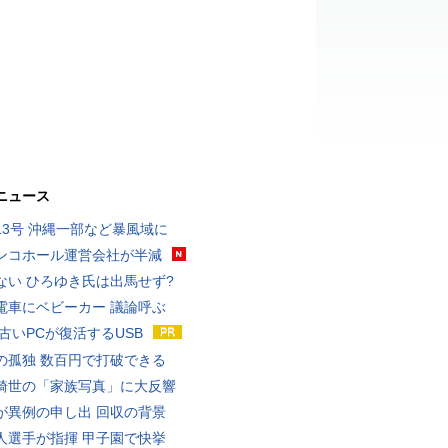
ニュース
13号 沖縄一部など暴風域に
ンコホール運営会社が半減
ない ひろゆき氏は出馬せず?
電車にベビーカー 議論呼ぶ
 古いPCが復活するUSB
の孤独 数百円で打破できる
綺世の「家族写真」に大反響
が異例の申し出 回収の背景
人選手が指揮 甲子園で快挙