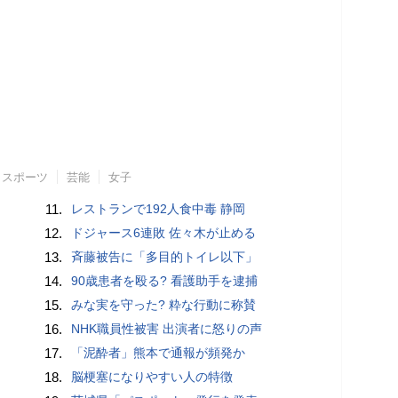
スポーツ
芸能
女子
11.
レストランで192人食中毒 静岡
12.
ドジャース6連敗 佐々木が止める
13.
斉藤被告に「多目的トイレ以下」
14.
90歳患者を殴る? 看護助手を逮捕
15.
みな実を守った? 粋な行動に称賛
16.
NHK職員性被害 出演者に怒りの声
17.
「泥酔者」熊本で通報が頻発か
18.
脳梗塞になりやすい人の特徴