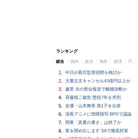
ランキング
総合
国内
政治
海外
経済
IT
1.
中日が新庄監督招聘を検討か
2.
大量注文キャンセル43億円以上か
3.
趣里 夫の密会報道で離婚決断か
4.
斉藤慎二被告 懲役7年を求刑
5.
女優・山本舞香 第1子を出産
6.
深夜アニメに喫煙描写 BPOで議論
7.
関東「真夏の暑さ」は終了か
8.
客を閉め出します SAで徹底対策