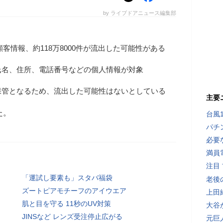
by ライブドアニュース編集部
顧客情報、約118万8000件が流出した可能性がある
氏名、住所、電話番号などの個人情報が対象
保管となるため、流出した可能性はないとしている
主要
た。
台風
パチ
必要
満員
注目
「運試し要素も」スタバ福袋
老後
ズートピアモチーフのアイウエア
上田
肌と目を守る 11秒のUV対策
大谷
JINSなど レンズ受注停止広がる
元巨