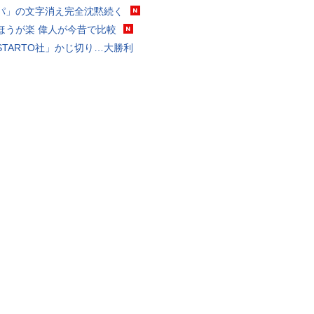
パ」の文字消え完全沈黙続く
ほうが楽 偉人が今昔で比較
STARTO社」かじ切り…大勝利