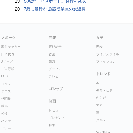
19.
茨城県「パスポート」発行を発表
20.
7歳に暴行か 施設従業員の女逮捕
スポーツ
芸能
女子
海外サッカー
芸能総合
恋愛
日本代表
音楽
ライフスタイル
Jリーグ
韓流
ファッション
プロ野球
グラビア
トレンド
MLB
テレビ
本
ゴルフ
ゴシップ
教育・仕事
テニス
からだ
格闘技
映画
マネー
競馬
レビュー
車
相撲
プレゼント
グルメ
バスケ
特集
バレー
YouTube