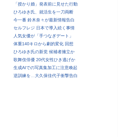
「授かり婚」発表前に見せた行動
ひろゆき氏、就活生を一刀両断
今一番 鈴木奈々が最新情報告白
セルフレジ 日本で導入続く事情
人気女優が「手つなぎデート」
体重140キロから劇的変化 回想
ひろゆき氏の新党 候補者擁立か
歌舞伎俳優 20代女性ひき逃げか
生成AIでの写真集加工に注意喚起
逆訓練を…大久保佳代子衝撃告白