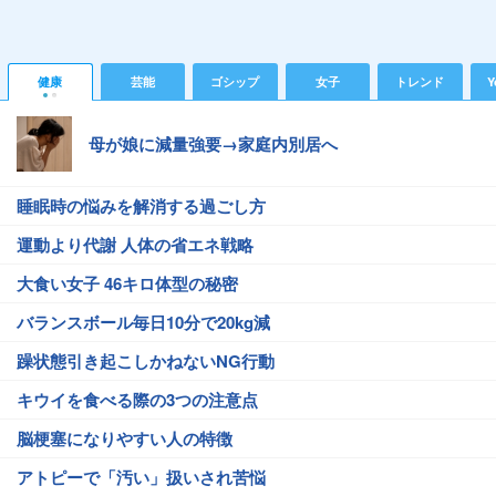
健康
芸能
ゴシップ
女子
トレンド
Y
母が娘に減量強要→家庭内別居へ
睡眠時の悩みを解消する過ごし方
運動より代謝 人体の省エネ戦略
大食い女子 46キロ体型の秘密
バランスボール毎日10分で20kg減
躁状態引き起こしかねないNG行動
キウイを食べる際の3つの注意点
脳梗塞になりやすい人の特徴
アトピーで「汚い」扱いされ苦悩