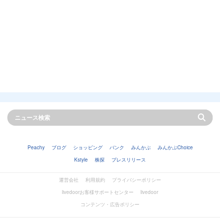
Peachy
ブログ
ショッピング
バンク
みんかぶ
みんかぶChoice
Kstyle
株探
プレスリリース
運営会社
利用規約
プライバシーポリシー
livedoorお客様サポートセンター
livedoor
コンテンツ・広告ポリシー