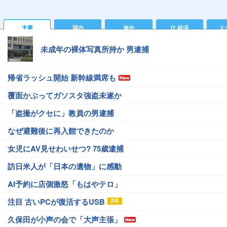
主要
国内
海外
IT 経済
ス
未成年の裸体写真所持か 男逮捕
帰省ラッシュ開始 新幹線満席も
覆面かぶってガソスタ強盗未遂か
「盗撮がクセに」教員の男逮捕
なぜ避難後に再入館できたのか
女児にAV見せわいせつ? 75歳逮捕
訪日米人が「日本の遺物」に感動
AI予約に店側激怒「もはやテロ」
注目 古いPCが復活するUSB
久保田が小声の会で「大声主張」