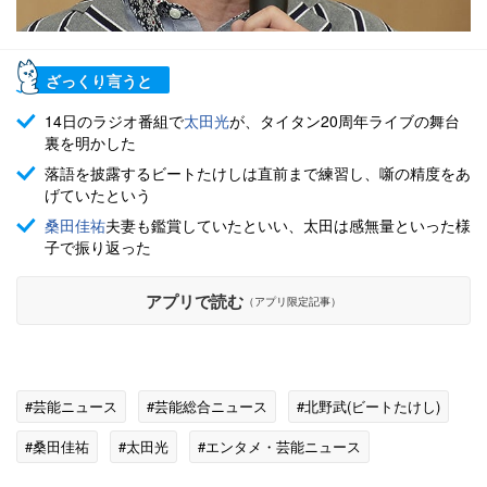
ざっくり言うと
14日のラジオ番組で
太田光
が、タイタン20周年ライブの舞台
裏を明かした
落語を披露するビートたけしは直前まで練習し、噺の精度をあ
げていたという
桑田佳祐
夫妻も鑑賞していたといい、太田は感無量といった様
子で振り返った
アプリで読む
（アプリ限定記事）
#芸能ニュース
#芸能総合ニュース
#北野武(ビートたけし)
#桑田佳祐
#太田光
#エンタメ・芸能ニュース