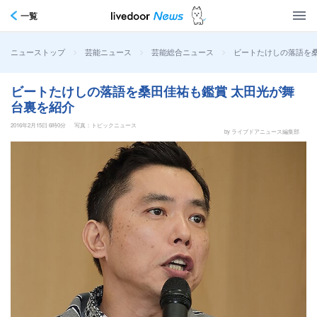
一覧
>
>
>
ビートたけしの落語を桑
ニューストップ
芸能ニュース
芸能総合ニュース
ビートたけしの落語を桑田佳祐も鑑賞 太田光が舞
台裏を紹介
2016年2月15日 6時0分
写真：トピックニュース
by ライブドアニュース編集部