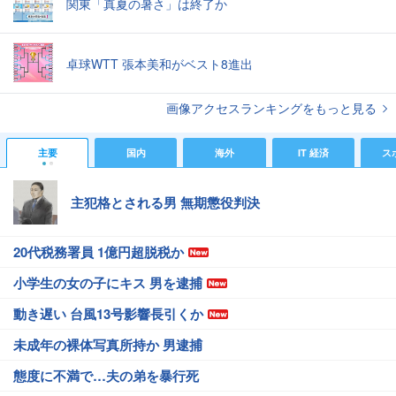
関東「真夏の暑さ」は終了か
卓球WTT 張本美和がベスト8進出
画像アクセスランキングをもっと見る
主要
国内
海外
IT 経済
ス
主犯格とされる男 無期懲役判決
20代税務署員 1億円超脱税か
小学生の女の子にキス 男を逮捕
動き遅い 台風13号影響長引くか
未成年の裸体写真所持か 男逮捕
態度に不満で…夫の弟を暴行死