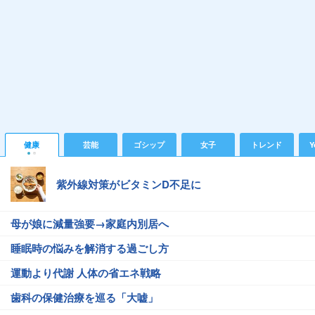
健康
芸能
ゴシップ
女子
トレンド
Y
紫外線対策がビタミンD不足に
母が娘に減量強要→家庭内別居へ
睡眠時の悩みを解消する過ごし方
運動より代謝 人体の省エネ戦略
歯科の保健治療を巡る「大嘘」