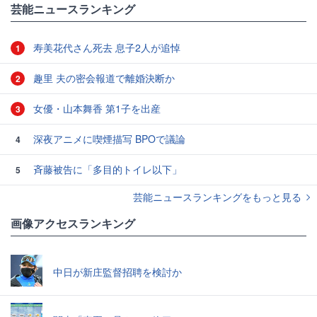
芸能ニュースランキング
寿美花代さん死去 息子2人が追悼
1
趣里 夫の密会報道で離婚決断か
2
女優・山本舞香 第1子を出産
3
深夜アニメに喫煙描写 BPOで議論
4
斉藤被告に「多目的トイレ以下」
5
芸能ニュースランキングをもっと見る
画像アクセスランキング
中日が新庄監督招聘を検討か