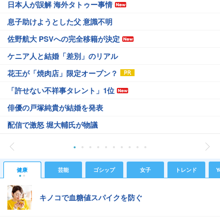
日本人が誤解 海外タトゥー事情
息子助けようとした父 意識不明
佐野航大 PSVへの完全移籍が決定
ケニア人と結婚「差別」のリアル
花王が「焼肉店」限定オープン？
「許せない不祥事タレント」1位
俳優の戸塚純貴が結婚を発表
配信で激怒 堀大輔氏が物議
健康
芸能
ゴシップ
女子
トレンド
Y
キノコで血糖値スパイクを防ぐ