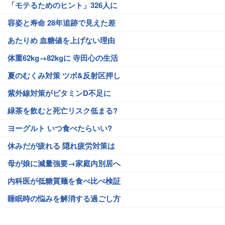
「モテるためのヒント」326人に
容姿と寿命 28年追跡で見えた差
あたりめ 血糖値を上げない理由
体重62kg→82kgに 寺田心の生活
夏のむくみ対策 ツボ&反射区押し
紫外線対策がビタミンD不足に
緑茶を飲むと死亡リスク低まる?
ヨーグルト いつ食べたらいい?
休みだが疲れる 隠れ疲労対策は
母が娘に減量強要→家庭内別居へ
内科医が低糖質麺を食べ比べ検証
睡眠時の悩みを解消する過ごし方