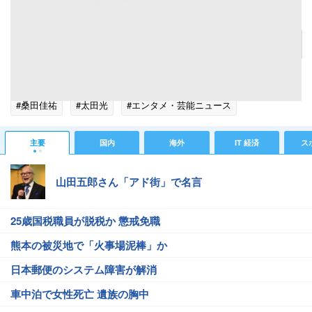
ビートたけしの落語を桑田佳祐も観劇 太田光が舞台裏を紹介
記事へ戻る
#芸能ニュース
#芸能総合ニュース
#北野武(ビートたけし)
#桑田佳祐
#太田光
#エンタメ・芸能ニュース
主要
国内
海外
IT 経済
ス
山田五郎さん「アド街」で名言
25歳国税職員が脱税か 懲戒免職
熊本の被災地で「火事場泥棒」か
日本郵便のシステム障害が解消
車中泊で女性死亡 遺族の胸中