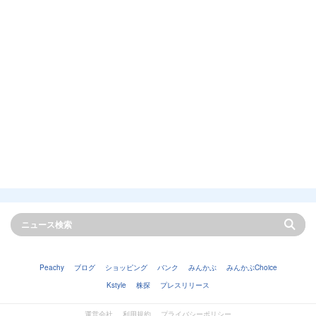
Peachy
ブログ
ショッピング
バンク
みんかぶ
みんかぶChoice
Kstyle
株探
プレスリリース
運営会社
利用規約
プライバシーポリシー