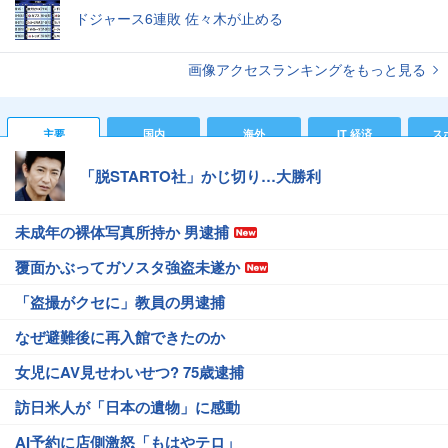
ドジャース6連敗 佐々木が止める
画像アクセスランキングをもっと見る
主要
国内
海外
IT 経済
ス
「脱STARTO社」かじ切り…大勝利
未成年の裸体写真所持か 男逮捕
覆面かぶってガソスタ強盗未遂か
「盗撮がクセに」教員の男逮捕
なぜ避難後に再入館できたのか
女児にAV見せわいせつ? 75歳逮捕
訪日米人が「日本の遺物」に感動
AI予約に店側激怒「もはやテロ」