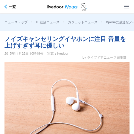
一覧
>
>
>
Xperiaに最適
ニューストップ
IT 経済ニュース
ガジェットニュース
ノイズキャンセリングイヤホンに注目 音量を
上げすぎず耳に優しい
2015年11月22日 10時49分
写真：livedoor
by ライブドアニュース編集部