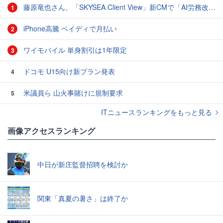
藤原竜也さん、「SKYSEA Client View」新CMで「AI労務改善」をアピール 働き方をAIが分析したら「すぐに休んで」と言われる？
1
iPhone高騰 ペイディで月払い
2
ワイモバイル 単身割引は1年限定
3
ドコモ U15向け新プラン発表
4
米議員ら 山火事賭けに規制要求
5
ITニュースランキングをもっと見る
画像アクセスランキング
中日が新庄監督招聘を検討か
関東「真夏の暑さ」は終了か