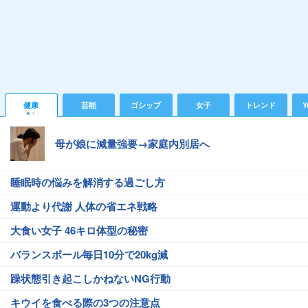
健康
芸能
ゴシップ
女子
トレンド
Y
母が娘に減量強要→家庭内別居へ
睡眠時の悩みを解消する過ごし方
運動より代謝 人体の省エネ戦略
大食い女子 46キロ体型の秘密
バランスボール毎日10分で20kg減
躁状態引き起こしかねないNG行動
キウイを食べる際の3つの注意点