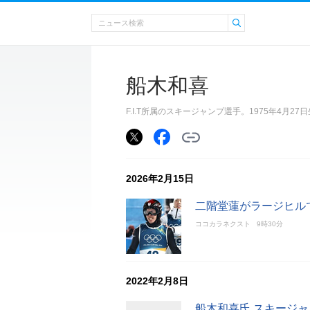
船木和喜
F.I.T所属のスキージャンプ選手。1975年4月2
2026年2月15日
二階堂蓮がラージヒル
ココカラネクスト
9時30分
2022年2月8日
船木和喜氏 スキージ