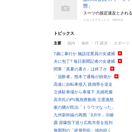
態」
スーツの規定違反とされ
スポニチアネックス
5時30分
トピックス
主要
国内
海外
IT 経済
スポーツ
7歳に暴行か 施設従業員の女逮捕
夫に包丁? 毎日新聞記者の女逮捕
関東「真夏の暑さ」は終了か
「泥酔者」熊本で通報が頻発か
高速に自転車侵入 路側帯を逆走
立体駐車場から車落下 夫婦死傷
高市氏のPV風視察動画 立憲激怒
家の隣が民泊「トラウマなった」
九州新幹線の再開「8月中」示唆
露 原爆投下巡り広島市長を批判
無期刑の「終身刑化」傾向続く