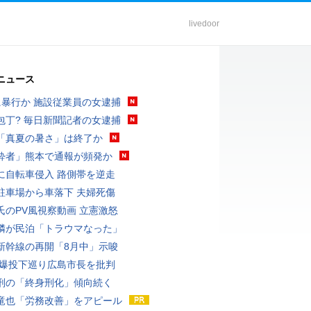
livedoor
ニュース
に暴行か 施設従業員の女逮捕
包丁? 毎日新聞記者の女逮捕
「真夏の暑さ」は終了か
酔者」熊本で通報が頻発か
に自転車侵入 路側帯を逆走
駐車場から車落下 夫婦死傷
氏のPV風視察動画 立憲激怒
隣が民泊「トラウマなった」
新幹線の再開「8月中」示唆
原爆投下巡り広島市長を批判
刑の「終身刑化」傾向続く
竜也「労務改善」をアピール