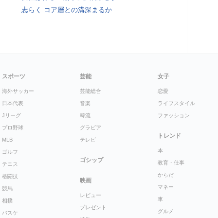
志らく コア層との溝深まるか
スポーツ
芸能
女子
海外サッカー
芸能総合
恋愛
日本代表
音楽
ライフスタイル
Jリーグ
韓流
ファッション
プロ野球
グラビア
トレンド
MLB
テレビ
本
ゴルフ
ゴシップ
教育・仕事
テニス
からだ
格闘技
映画
マネー
競馬
レビュー
車
相撲
プレゼント
グルメ
バスケ