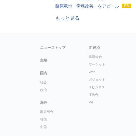
藤原竜也「労務改善」をアピール
もっと見る
ニューストップ
IT 経済
経済総合
主要
マーケット
Web
国内
ガジェット
社会
ITビジネス
政治
IT総合
海外
PR
海外総合
韓国
中国