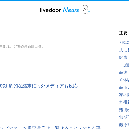
主要
7歳
7日生まれ。 北海道余市町出身。
夫に
関東
「泥
高速
立体
で銀 劇的な結末に海外メディアも反応
高市
家の
九州
露 
無期
藤原
ャンプのスーツ規定違反は「避けることができた事