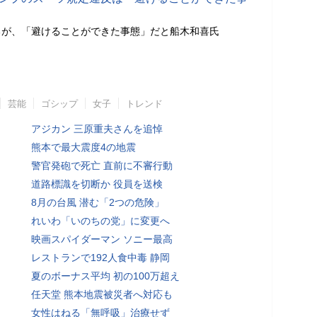
るが、「避けることができた事態」だと船木和喜氏
芸能
ゴシップ
女子
トレンド
アジカン 三原重夫さんを追悼
熊本で最大震度4の地震
警官発砲で死亡 直前に不審行動
道路標識を切断か 役員を送検
8月の台風 潜む「2つの危険」
れいわ「いのちの党」に変更へ
映画スパイダーマン ソニー最高
レストランで192人食中毒 静岡
夏のボーナス平均 初の100万超え
任天堂 熊本地震被災者へ対応も
女性はねる「無呼吸」治療せず