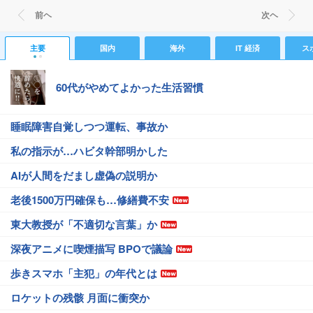
前ヘ
次ヘ
主要
国内
海外
IT 経済
ス
60代がやめてよかった生活習慣
睡眠障害自覚しつつ運転、事故か
私の指示が…ハビタ幹部明かした
AIが人間をだまし虚偽の説明か
老後1500万円確保も…修繕費不安
東大教授が「不適切な言葉」か
深夜アニメに喫煙描写 BPOで議論
歩きスマホ「主犯」の年代とは
ロケットの残骸 月面に衝突か