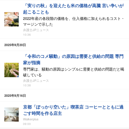
「実りの秋」を迎えたも米の価格が高騰 言い争いが
起こることも
2022年産の各段階の価格を、仕入価格に加えられるコスト・
マージンで示した
弁護士JPニュース
10:36
2025年9月20日
「令和のコメ騒動」の原因は需要と供給の問題 専門
家が指摘
専門家は、騒動の原因はシンプルに需要と供給の問題だと喝
破している
弁護士JPニュース
10:38
2025年9月16日
京都「ぽっかり空いた」喫茶店 コーヒーとともに過
ごす時間を作る店主
Walkerplus
09:00