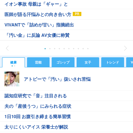
イオン事故 母親は「ギャー」と
医師が語る汗悩みとの向き合い方
VIVANTで「詰めが甘い」指摘続出
「汚い金」に反論 AV女優に称賛
健康
芸能
ゴシップ
女子
トレンド
Y
アトピーで「汚い」扱いされ苦悩
認知症研究で「音」注目される
夫の「産後うつ」にみられる症状
1日10回 お腹引き締まる簡単習慣
太りにくいアイス 栄養士が解説