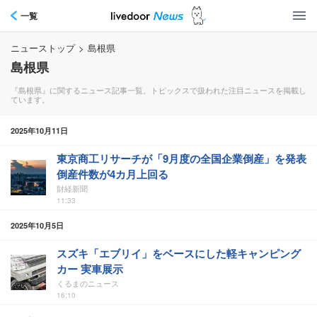
一覧
ニューストップ
>
島根県
島根県
『島根県』に関するニュース記事一覧。トピックスで扱われた注目ニュースを掲載し
ています。
2025年10月11日
東京商工リサーチが「9月度の全国企業倒産」を発表
倒産件数が4カ月上回る
財経新聞
11:33
2025年10月5日
スズキ「エブリイ」をベースにした軽キャンピング
カー 実車展示
くるまのニュース
16:10