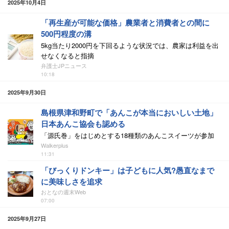
2025年10月4日
「再生産が可能な価格」農業者と消費者との間に
500円程度の溝
5kg当たり2000円を下回るような状況では、農家は利益を出
せなくなると指摘
弁護士JPニュース
10:18
2025年9月30日
島根県津和野町で「あんこが本当においしい土地」
日本あんこ協会も認める
「源氏巻」をはじめとする18種類のあんこスイーツが参加
Walkerplus
11:31
「びっくりドンキー」は子どもに人気?愚直なまで
に美味しさを追求
おとなの週末Web
07:00
2025年9月27日