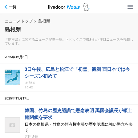
一覧
ニューストップ
>
島根県
島根県
『島根県』に関するニュース記事一覧。トピックスで扱われた注目ニュースを掲載し
ています。
2025年12月3日
3日午後、広島と松江で「初雪」観測 西日本では今
シーズン初めて
tenki.jp
15:42
2025年11月17日
韓国、竹島の歴史認識で懸念表明 禹国会議長が領土
館閉鎖を要求
日本の島根県・竹島の領有権主張や歴史認識に強い懸念を表
明
共同通信