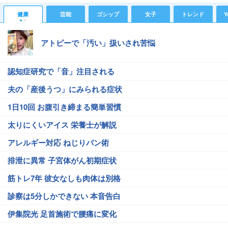
健康
芸能
ゴシップ
女子
トレンド
Y
アトピーで「汚い」扱いされ苦悩
認知症研究で「音」注目される
夫の「産後うつ」にみられる症状
1日10回 お腹引き締まる簡単習慣
太りにくいアイス 栄養士が解説
アレルギー対応 ねじりパン術
排泄に異常 子宮体がん初期症状
筋トレ7年 彼女なしも肉体は別格
診察は5分しかできない 本音告白
伊集院光 足首施術で腰痛に変化