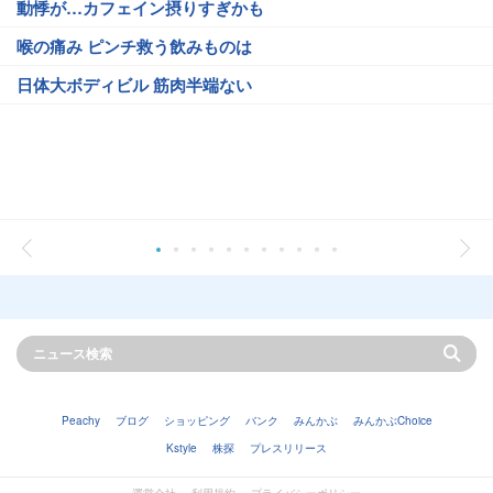
動悸が…カフェイン摂りすぎかも
喉の痛み ピンチ救う飲みものは
日体大ボディビル 筋肉半端ない
Peachy
ブログ
ショッピング
バンク
みんかぶ
みんかぶChoice
Kstyle
株探
プレスリリース