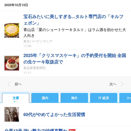
2025年10月13日
宝石みたいに美しすぎる...タルト専門店の「キルフ
ェボン」
青山店「栗のショートケーキタルト」はラム酒を効かせた大
人向き
東京バーゲンマニア
17:36
2025年「クリスマスケーキ」の予約受付を開始 全国
の生ケーキ取扱店で
食品産業新聞社
11:11
前ヘ
次ヘ
主要
国内
海外
IT 経済
ス
60代がやめてよかった生活習慣
台風13号 強い勢力で沖縄直撃か