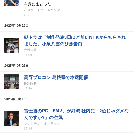
を身にまとった
バスケットボールキング
20:21
2025年10月26日
朝ドラは「制作発表3日ほど前にNHKから知らされ
ました」小泉八雲のひ孫告白
女性自身
11:00
2025年10月23日
高専プロコン 島根県で本選開催
BCN＋R
17:30
2025年10月15日
富士通のPC「FMV」が好調 社内に「2位じゃダメな
んですか?」の空気
プレジデントオンライン
07:15