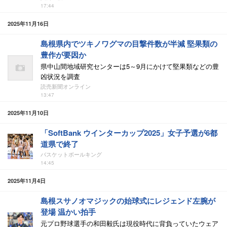
17:44
2025年11月16日
島根県内でツキノワグマの目撃件数が半減 堅果類の
豊作が要因か
県中山間地域研究センターは5～9月にかけて堅果類などの豊
凶状況を調査
読売新聞オンライン
13:47
2025年11月10日
「SoftBank ウインターカップ2025」女子予選が6都
道県で終了
バスケットボールキング
14:45
2025年11月4日
島根スサノオマジックの始球式にレジェンド左腕が
登場 温かい拍手
元プロ野球選手の和田毅氏は現役時代に背負っていたウェア