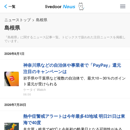
一覧
ニューストップ
>
島根県
島根県
『島根県』に関するニュース記事一覧。トピックスで扱われた注目ニュースを掲載し
ています。
2026年8月1日
神奈川県などの自治体や事業者で「PayPay」還元
注目のキャンペーンは
岩手県や千葉県など複数の自治体で、最大10～30％のポイン
ト還元が受けられる
ケータイ Watch
06:00
2026年7月20日
熱中症警戒アラートは今年最多43地域 明日21日は東
海で40度
名古屋・岐阜で40℃と今年初の酷暑日となる可能性がある