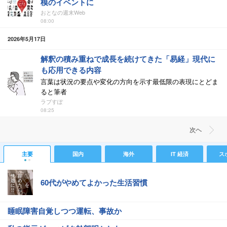
模のイベントに
おとなの週末Web
08:00
2026年5月17日
解釈の積み重ねで成長を続けてきた「易経」現代に
も応用できる内容
言葉は状況の要点や変化の方向を示す最低限の表現にとどま
ると筆者
ラブすぽ
08:25
次ヘ
主要
国内
海外
IT 経済
ス
60代がやめてよかった生活習慣
睡眠障害自覚しつつ運転、事故か