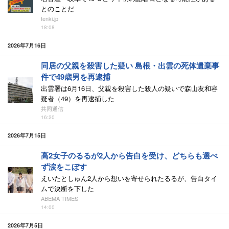
とのことだ
tenki.jp
18:08
2026年7月16日
同居の父親を殺害した疑い 島根・出雲の死体遺棄事
件で49歳男を再逮捕
出雲署は6月16日、父親を殺害した殺人の疑いで森山友和容
疑者（49）を再逮捕した
共同通信
16:20
2026年7月15日
高2女子のるるが2人から告白を受け、どちらも選べ
ず涙をこぼす
えいたとしゅん2人から想いを寄せられたるるが、告白タイ
ムで決断を下した
ABEMA TIMES
14:00
2026年7月5日