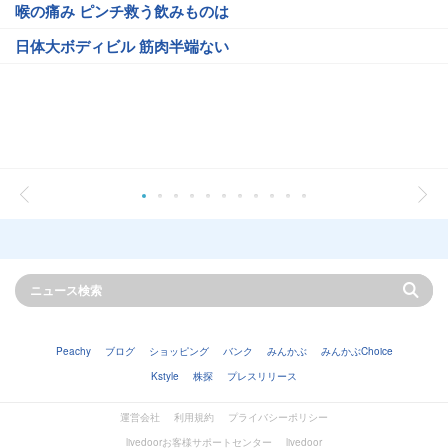
喉の痛み ピンチ救う飲みものは
日体大ボディビル 筋肉半端ない
Peachy
ブログ
ショッピング
バンク
みんかぶ
みんかぶChoice
Kstyle
株探
プレスリリース
運営会社
利用規約
プライバシーポリシー
livedoorお客様サポートセンター
livedoor