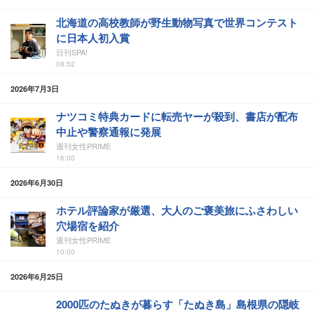
北海道の高校教師が野生動物写真で世界コンテスト
に日本人初入賞
日刊SPA!
08:52
2026年7月3日
ナツコミ特典カードに転売ヤーが殺到、書店が配布
中止や警察通報に発展
週刊女性PRIME
16:00
2026年6月30日
ホテル評論家が厳選、大人のご褒美旅にふさわしい
穴場宿を紹介
週刊女性PRIME
10:00
2026年6月25日
2000匹のたぬきが暮らす「たぬき島」島根県の隠岐