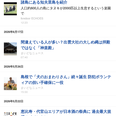
諸島にある知夫里島を紹介
人口約600人の島にタヌキが2000匹以上生息するという楽園
で
livedoor ECHOES
12:23
2026年6月17日
間違えている人が多い？出雲大社の大しめ縄は拝殿
ではなく「神楽殿」
まいどなニュース
07:40
2026年5月26日
島根で「犬のおまわりさん」続々誕生 防犯ボランテ
ィアの担い手確保に一役
まいどなニュース
15:00
2026年5月22日
恵比寿・代官山エリアが日本酒の祭典に 過去最大規