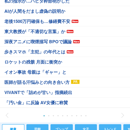
私の指示が…ハビタ幹部明かした
AIが人間をだまし虚偽の説明か
老後1500万円確保も…修繕費不安
東大教授が「不適切な言葉」か
深夜アニメに喫煙描写 BPOで議論
歩きスマホ「主犯」の年代とは
ロケットの残骸 月面に衝突か
イオン事故 母親は「ギャー」と
医師が語る汗悩みとの向き合い方
VIVANTで「詰めが甘い」指摘続出
「汚い金」に反論 AV女優に称賛
健康
芸能
ゴシップ
女子
トレンド
Y