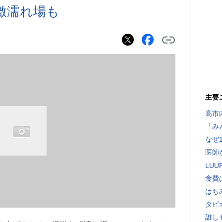
激濡れ場も
主要
高市
「み
なぜ
医師
LU
食費
はち
タピ
誰し