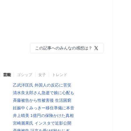
この記事へのみんなの感想は？
芸能
ゴシップ
女子
トレンド
乙武洋匡氏 外国人の反応に苦笑
清水良太郎さん急逝で娘に心配も
斉藤被告から性被害後 生活困窮
妊娠中くみっきー移住準備に本音
井上晴美 1億円の保険かけた真相
宮崎麗果氏 インスタで近影公開
斉藤被告 証言を受け6秒おじぎ