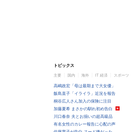
トピックス
主要
国内
海外
IT 経済
スポーツ
高嶋政宏「母は最期まで大女優」
飯島直子「イライラ」近況を報告
桐谷広人さん加入の保険に注目
加藤夏希 まさかの馴れ初め告白
川口春奈 夫とお揃いの超高級品
有名女性のカレー報告に心配の声
佐藤寛子が告白 ヌード嫌だった