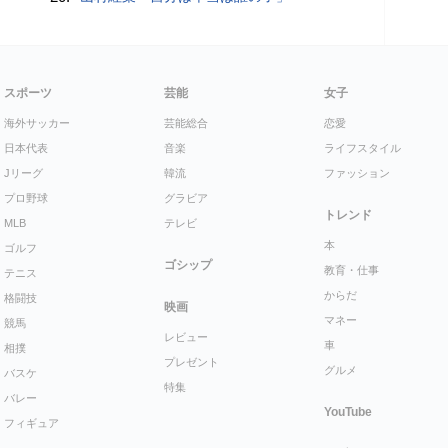
スポーツ
芸能
女子
海外サッカー
芸能総合
恋愛
日本代表
音楽
ライフスタイル
Jリーグ
韓流
ファッション
プロ野球
グラビア
トレンド
MLB
テレビ
本
ゴルフ
ゴシップ
教育・仕事
テニス
からだ
格闘技
映画
マネー
競馬
レビュー
車
相撲
プレゼント
グルメ
バスケ
特集
バレー
YouTube
フィギュア