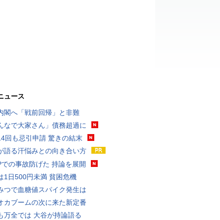
ニュース
内閣へ「戦前回帰」と非難
んなで大家さん」債務超過に
14回も忌引申請 驚きの結末
が語る汗悩みとの向き合い方
UPでの事故防げた 持論を展開
は1日500円未満 貧困危機
みつで血糖値スパイク発生は
オカブームの次に来た新定番
も万全では 大谷が持論語る