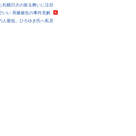
た札幌日大の振る舞いに注目
でいい 斉藤被告の事件見解
の人最低」ひろゆき氏へ私見