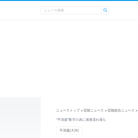
ニューストップ
芸能ニュース
芸能総合ニュース
>
>
>
"平清盛"数字の為に過激濡れ場も
平清盛(大河)