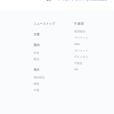
ニューストップ
IT 経済
経済総合
主要
マーケット
Web
国内
ガジェット
社会
ITビジネス
政治
IT総合
海外
PR
海外総合
韓国
中国