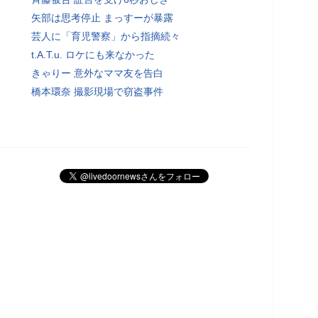
矢部は思考停止 まっすーが暴露
芸人に「育児警察」から指摘続々
t.A.T.u. ロケにも来なかった
きゃりー 意外なママ友を告白
橋本環奈 撮影現場で窃盗事件