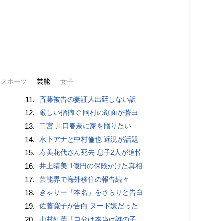
スポーツ
芸能
女子
11.
斉藤被告の妻証人出廷しない訳
12.
厳しい指摘で 岡村の顔面が蒼白
13.
二宮 川口春奈に家を贈りたい
14.
水卜アナと中村倫也 近況が話題
15.
寿美花代さん死去 息子2人が追悼
16.
井上晴美 1億円の保険かけた真相
17.
芸能界で海外移住の報告続々
18.
きゃりー「本名」をさらりと告白
19.
佐藤寛子が告白 ヌード嫌だった
20.
山村紅葉「自分は本当は誰の子」