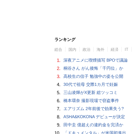
ランキング
総合
国内
政治
海外
経済
IT
1.
深夜アニメに喫煙描写 BPOで議論
2.
桐谷さん がん後悔「千円位」か
3.
高校生の信子 勉強中の姿を公開
4.
30代で祖母 交際1カ月で妊娠
5.
三山凌輝がX更新 総ツッコミ
6.
橋本環奈 撮影現場で窃盗事件
7.
エアリズム 2年前後で効果失う?
8.
ASHA&KOKONA デビューが決定
9.
田中圭 億超えの違約金を完済か
10.
「ドキュメンタル」が米国初進出