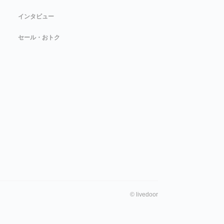
インタビュー
セール・おトク
©
livedoor