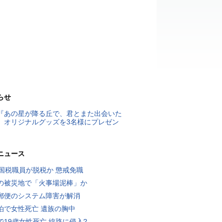
らせ
『あの星が降る丘で、君とまた出会いた
』オリジナルグッズを3名様にプレゼン
ニュース
歳国税職員が脱税か 懲戒免職
の被災地で「火事場泥棒」か
郵便のシステム障害が解消
泊で女性死亡 遺族の胸中
で19歳女性死亡 線路に侵入?