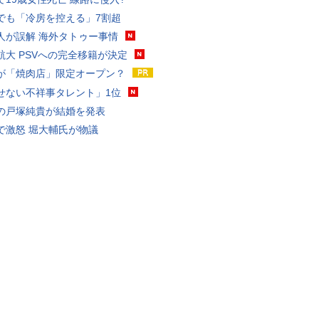
でも「冷房を控える」7割超
人が誤解 海外タトゥー事情
航大 PSVへの完全移籍が決定
が「焼肉店」限定オープン？
せない不祥事タレント」1位
の戸塚純貴が結婚を発表
で激怒 堀大輔氏が物議