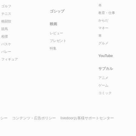
本
ゴルフ
ゴシップ
教育・仕事
テニス
からだ
格闘技
映画
マネー
競馬
レビュー
車
相撲
プレゼント
グルメ
バスケ
特集
バレー
YouTube
フィギュア
サブカル
アニメ
ゲーム
コミック
リシー
コンテンツ・広告ポリシー
livedoorお客様サポートセンター