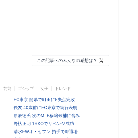
この記事へのみんなの感想は？
芸能
ゴシップ
女子
トレンド
FC東京 開幕で町田に5失点完敗
長友 40歳前にFC東京で続行表明
原辰徳氏 次のMLB移籍候補に含み
野杁正明 1RKOでリベンジ成功
清水FWオ・セフン 拍手で即退場