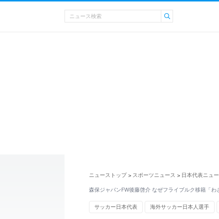
ニューストップ
スポーツニュース
日本代表ニュー
>
>
森保ジャパンFW後藤啓介 なぜフライブルク移籍「わ
サッカー日本代表
海外サッカー日本人選手