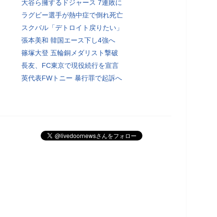
大谷ら擁するドジャース 7連敗に
ラグビー選手が熱中症で倒れ死亡
スクバル「デトロイト戻りたい」
張本美和 韓国エース下し4強へ
篠塚大登 五輪銅メダリスト撃破
長友、FC東京で現役続行を宣言
英代表FWトニー 暴行罪で起訴へ