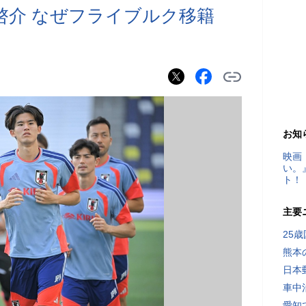
啓介 なぜフライブルク移籍
お知
映画
い。
ト！
主要
25
熊本
日本
車中
愛知