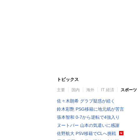
トピックス
主要
国内
海外
IT 経済
スポーツ
佐々木朗希 グラブ疑惑が続く
鈴木彩艶 PSG移籍に地元紙が苦言
張本智和 0-7から逆転で4強入り
ヌートバー 山本の気遣いに感謝
佐野航大 PSV移籍でCLへ挑戦