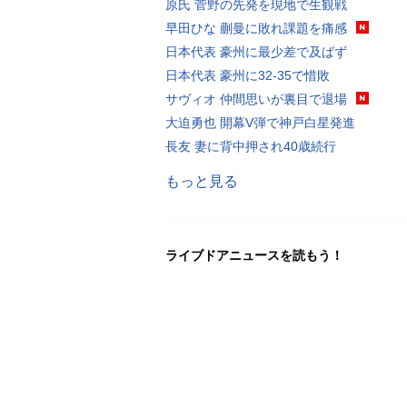
原氏 菅野の先発を現地で生観戦
早田ひな 蒯曼に敗れ課題を痛感
日本代表 豪州に最少差で及ばず
日本代表 豪州に32-35で惜敗
サヴィオ 仲間思いが裏目で退場
大迫勇也 開幕V弾で神戸白星発進
長友 妻に背中押され40歳続行
もっと見る
ライブドアニュースを読もう！