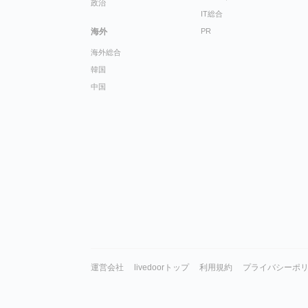
政治
IT総合
海外
PR
海外総合
韓国
中国
運営会社
livedoorトップ
利用規約
プライバシーポ