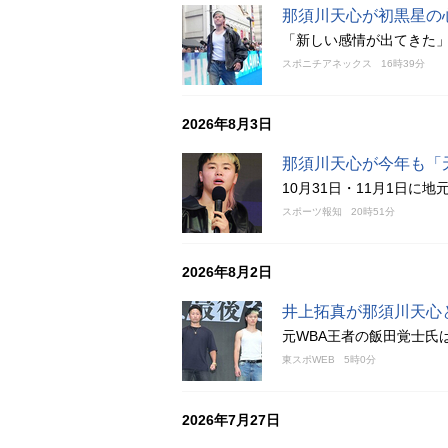
那須川天心が初黒星の
「新しい感情が出てきた
スポニチアネックス
16時39分
2026年8月3日
那須川天心が今年も「
10月31日・11月1日に
スポーツ報知
20時51分
2026年8月2日
井上拓真が那須川天心
元WBA王者の飯田覚士氏
東スポWEB
5時0分
2026年7月27日