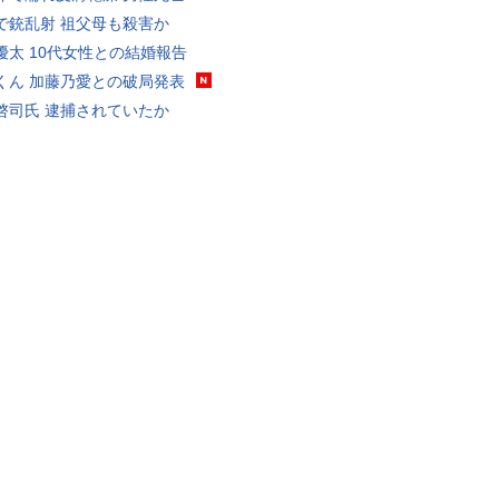
で銃乱射 祖父母も殺害か
優太 10代女性との結婚報告
くん 加藤乃愛との破局発表
啓司氏 逮捕されていたか