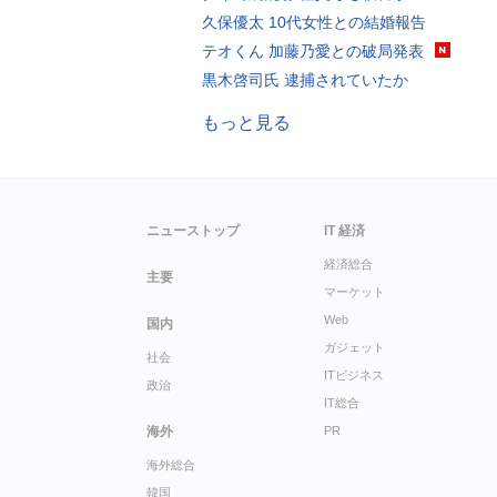
久保優太 10代女性との結婚報告
テオくん 加藤乃愛との破局発表
黒木啓司氏 逮捕されていたか
もっと見る
ニューストップ
IT 経済
経済総合
主要
マーケット
Web
国内
ガジェット
社会
ITビジネス
政治
IT総合
海外
PR
海外総合
韓国