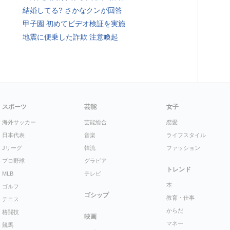
結婚してる? さかなクンが回答
甲子園 初めてビデオ検証を実施
地震に便乗した詐欺 注意喚起
スポーツ
芸能
女子
海外サッカー
芸能総合
恋愛
日本代表
音楽
ライフスタイル
Jリーグ
韓流
ファッション
プロ野球
グラビア
トレンド
MLB
テレビ
本
ゴルフ
ゴシップ
教育・仕事
テニス
からだ
格闘技
映画
マネー
競馬