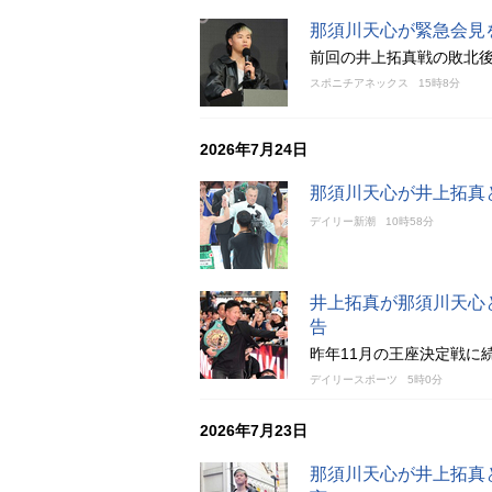
那須川天心が緊急会見
前回の井上拓真戦の敗北
スポニチアネックス
15時8分
2026年7月24日
那須川天心が井上拓真
デイリー新潮
10時58分
井上拓真が那須川天心
告
昨年11月の王座決定戦に
デイリースポーツ
5時0分
2026年7月23日
那須川天心が井上拓真