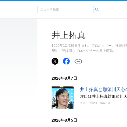
井上拓真
1995年12月26日生まれ。プロボクサー。神
契約。兄は同じプロボクサーの井上尚弥。
2026年8月7日
井上拓真と那須川天心
注目は井上拓真対那須川天
スポーツ報知
16時3分
2026年8月5日