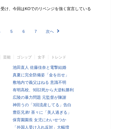
受け、今回はKOでのリベンジを強く宣言している
4
5
6
7
次へ
芸能
ゴシップ
女子
トレンド
池田直人 佐藤佳奈と電撃結婚
真夏に完全防備姿「金を出せ」
敷地内で義父はねる 意識不明
有明高校、9回2死から大逆転勝利
広陵の暴力問題 元監督が陳謝
神田うの「3回流産してる」告白
豊臣兄弟! 茶々に「美人過ぎる」
保育園園長 女児にわいせつか
「外国人受け入れ反対」大幅増