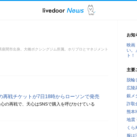
お知
映画
奈川県座間市出身。大橋ボクシングジム所属。ホリプロとマネジメント
い。
ト！
主要
脱輪
広陵
銀メ
の再戦チケットが7日18時からローソンで発売
詐取
心の再戦で、天心はSNSで購入を呼びかけている
熊本
地震
くら
服は