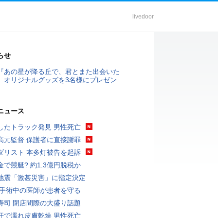
livedoor
らせ
『あの星が降る丘で、君とまた出会いた
』オリジナルグッズを3名様にプレゼン
ニュース
したトラック発見 男性死亡
高元監督 保護者に直接謝罪
ダリスト 本多灯被告を起訴
金で競艇? 約1.3億円脱税か
地震「激甚災害」に指定決定
 手術中の医師が患者を守る
寿司 閉店間際の大盛り話題
汗で濡れ皮膚乾燥 男性死亡