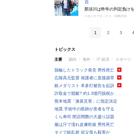
言
那須川は昨年の判定負けを
スポニチアネックス
19時25分
1
2
3
トピックス
主要
国内
海外
IT 経済
スポーツ
脱輪したトラック発見 男性死亡
広陵高元監督 保護者に直接謝罪
銀メダリスト 本多灯被告を起訴
詐取金で競艇? 約1.3億円脱税か
熊本地震「激甚災害」に指定決定
地震 手術中の医師が患者を守る
くら寿司 閉店間際の大盛り話題
服は汗で濡れ皮膚乾燥 男性死亡
タイで銃乱射 祖父母も殺害か