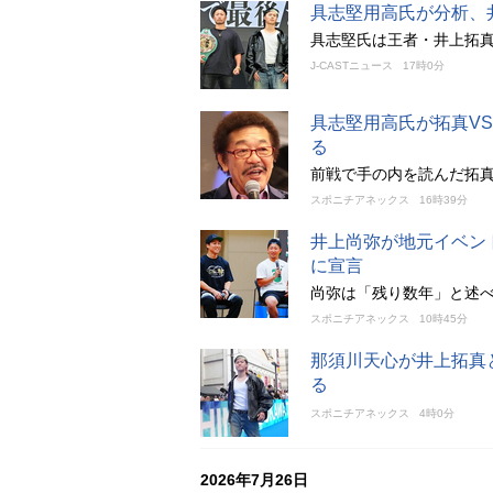
具志堅用高氏が分析、
具志堅氏は王者・井上拓
J-CASTニュース
17時0分
具志堅用高氏が拓真V
る
前戦で手の内を読んだ拓真
スポニチアネックス
16時39分
井上尚弥が地元イベン
に宣言
尚弥は「残り数年」と述
スポニチアネックス
10時45分
那須川天心が井上拓真
る
スポニチアネックス
4時0分
2026年7月26日