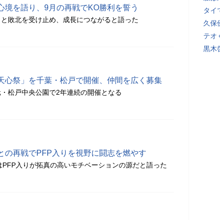
心境を語り、9月の再戦でKO勝利を誓う
タイ
」と敗北を受け止め、成長につながると語った
久保
テオ
黒木
天心祭」を千葉・松戸で開催、仲間を広く募集
地元・松戸中央公園で2年連続の開催となる
との再戦でPFP入りを視野に闘志を燃やす
はPFP入りが拓真の高いモチベーションの源だと語った