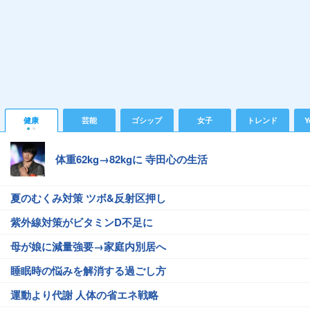
健康
芸能
ゴシップ
女子
トレンド
Y
体重62kg→82kgに 寺田心の生活
夏のむくみ対策 ツボ&反射区押し
紫外線対策がビタミンD不足に
母が娘に減量強要→家庭内別居へ
睡眠時の悩みを解消する過ごし方
運動より代謝 人体の省エネ戦略