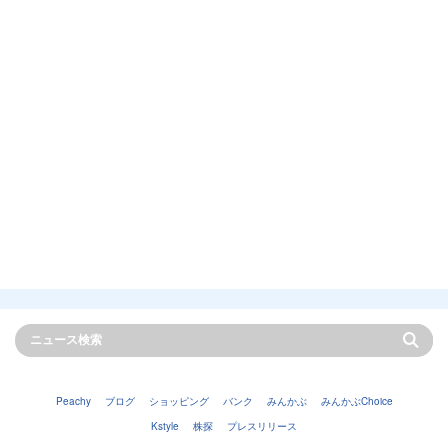
Peachy
ブログ
ショッピング
バンク
みんかぶ
みんかぶChoice
Kstyle
株探
プレスリリース