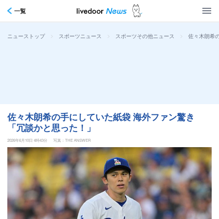
一覧
>
>
>
佐々木朗希
ニューストップ
スポーツニュース
スポーツその他ニュース
佐々木朗希の手にしていた紙袋 海外ファン驚き
「冗談かと思った！」
2026年6月10日 4時43分
写真：THE ANSWER