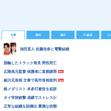
主要
国内
海外
IT 経済
ス
池田直人 佐藤佳奈と電撃結婚
脱輪したトラック発見 男性死亡
広陵高元監督 保護者に直接謝罪
細川元首相 文春で高市首相批判
銀メダリスト 本多灯被告を起訴
タイ学校銃撃 成績でストレスか
正常な組織を誤摘出 重篤な状態