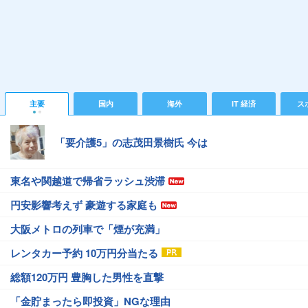
主要
国内
海外
IT 経済
ス
「要介護5」の志茂田景樹氏 今は
東名や関越道で帰省ラッシュ渋滞
円安影響考えず 豪遊する家庭も
大阪メトロの列車で「煙が充満」
レンタカー予約 10万円分当たる
総額120万円 豊胸した男性を直撃
「金貯まったら即投資」NGな理由