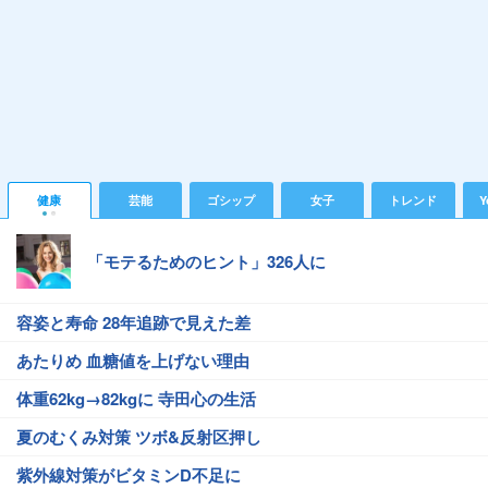
健康
芸能
ゴシップ
女子
トレンド
Y
「モテるためのヒント」326人に
容姿と寿命 28年追跡で見えた差
あたりめ 血糖値を上げない理由
体重62kg→82kgに 寺田心の生活
夏のむくみ対策 ツボ&反射区押し
紫外線対策がビタミンD不足に