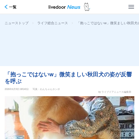
一覧
>
>
「抱っこではないw」微笑ましい秋田犬
ニューストップ
ライフ総合ニュース
「抱っこではないw」微笑ましい秋田犬の姿が反響
を呼ぶ
2026年6月9日 6時40分
写真：わんちゃんホンポ
by ライブドアニュース編集部