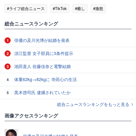
#ライフ総合ニュース
#TikTok
#癒し
#激怒
総合ニュースランキング
俳優の及川光博が結婚を発表
1
須江監督 女子部員に3条件提示
2
池田直人 佐藤佳奈と電撃結婚
3
体重62kg→82kgに 寺田心の生活
4
黒木啓司氏 逮捕されていたか
5
総合ニュースランキングをもっと見る
画像アクセスランキング