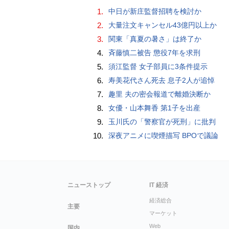
1.
中日が新庄監督招聘を検討か
2.
大量注文キャンセル43億円以上か
3.
関東「真夏の暑さ」は終了か
4.
斉藤慎二被告 懲役7年を求刑
5.
須江監督 女子部員に3条件提示
6.
寿美花代さん死去 息子2人が追悼
7.
趣里 夫の密会報道で離婚決断か
8.
女優・山本舞香 第1子を出産
9.
玉川氏の「警察官が死刑」に批判
10.
深夜アニメに喫煙描写 BPOで議論
ニューストップ
IT 経済
経済総合
主要
マーケット
Web
国内