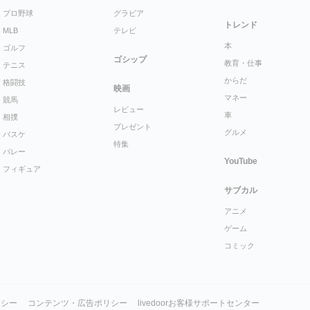
プロ野球
グラビア
トレンド
MLB
テレビ
本
ゴルフ
ゴシップ
教育・仕事
テニス
からだ
格闘技
映画
マネー
競馬
レビュー
車
相撲
プレゼント
グルメ
バスケ
特集
バレー
YouTube
フィギュア
サブカル
アニメ
ゲーム
コミック
リシー
コンテンツ・広告ポリシー
livedoorお客様サポートセンター