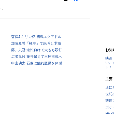
た。
森保J キリン杯 初戦エクアドル
加藤夏希「極寒」で絶叫し求婚
藤井六冠 逆転負けで太もも殴打
お知
広瀬九段 藤井超えて王座挑戦へ
映画
い。
中山功太 石像に触れ脈動を体感
ト！
主要
店に
世紀
態度
ポケ
NH