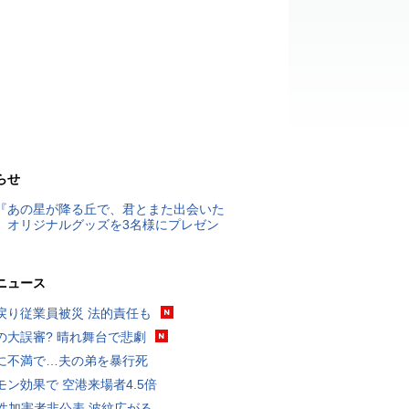
らせ
『あの星が降る丘で、君とまた出会いた
』オリジナルグッズを3名様にプレゼン
ニュース
戻り従業員被災 法的責任も
の大誤審? 晴れ舞台で悲劇
に不満で…夫の弟を暴行死
モン効果で 空港来場者4.5倍
K性加害者非公表 波紋広がる