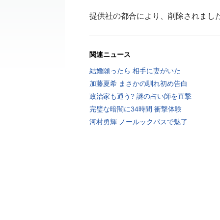
提供社の都合により、削除されまし
関連ニュース
結婚願ったら 相手に妻がいた
加藤夏希 まさかの馴れ初め告白
政治家も通う? 謎の占い師を直撃
完璧な暗闇に34時間 衝撃体験
河村勇輝 ノールックパスで魅了