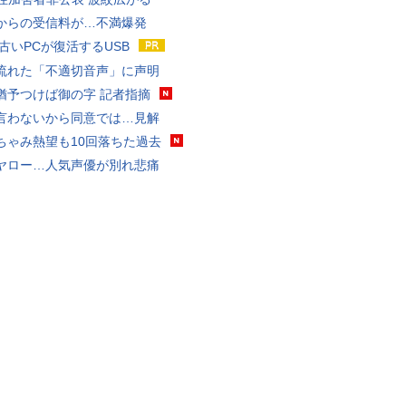
からの受信料が…不満爆発
 古いPCが復活するUSB
流れた「不適切音声」に声明
猶予つけば御の字 記者指摘
言わないから同意では…見解
ちゃみ熱望も10回落ちた過去
ヤロー…人気声優が別れ悲痛