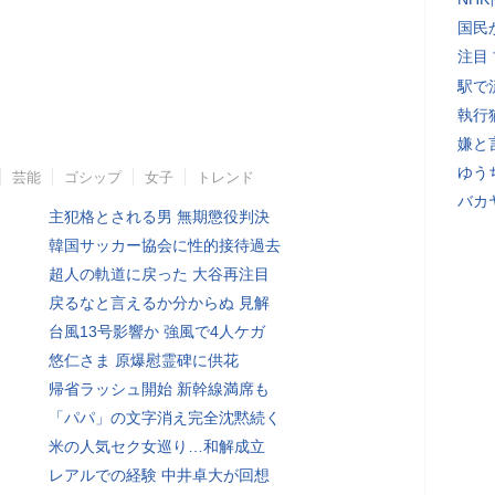
国民
注目
駅で
執行
嫌と
ゆう
芸能
ゴシップ
女子
トレンド
バカ
主犯格とされる男 無期懲役判決
韓国サッカー協会に性的接待過去
超人の軌道に戻った 大谷再注目
戻るなと言えるか分からぬ 見解
台風13号影響か 強風で4人ケガ
悠仁さま 原爆慰霊碑に供花
帰省ラッシュ開始 新幹線満席も
「パパ」の文字消え完全沈黙続く
米の人気セク女巡り…和解成立
レアルでの経験 中井卓大が回想