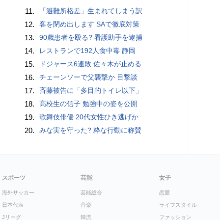
11.
「避難所格差」生まれてしまう訳
12.
客を閉め出します SAで徹底対策
13.
90歳患者を殴る? 看護助手を逮捕
14.
レストランで192人食中毒 静岡
15.
ドジャース6連敗 佐々木が止める
16.
チェーンソーで父襲撃か 目撃談
17.
斉藤被告に「多目的トイレ以下」
18.
高校生の信子 勉強中の姿を公開
19.
歌舞伎俳優 20代女性ひき逃げか
20.
みな実を守った? 粋な行動に称賛
スポーツ
芸能
女子
海外サッカー
芸能総合
恋愛
日本代表
音楽
ライフスタイル
Jリーグ
韓流
ファッション