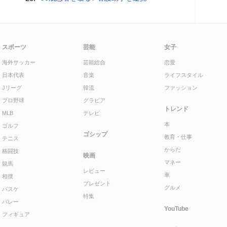
スポーツ
芸能
女子
海外サッカー
芸能総合
恋愛
日本代表
音楽
ライフスタイル
Jリーグ
韓流
ファッション
プロ野球
グラビア
トレンド
MLB
テレビ
本
ゴルフ
ゴシップ
教育・仕事
テニス
からだ
格闘技
映画
マネー
競馬
レビュー
車
相撲
プレゼント
グルメ
バスケ
特集
バレー
YouTube
フィギュア