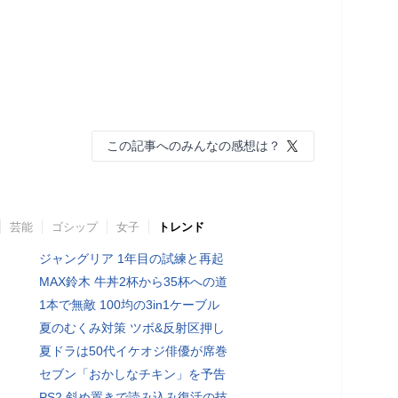
この記事へのみんなの感想は？
芸能
ゴシップ
女子
トレンド
ジャングリア 1年目の試練と再起
MAX鈴木 牛丼2杯から35杯への道
1本で無敵 100均の3in1ケーブル
夏のむくみ対策 ツボ&反射区押し
夏ドラは50代イケオジ俳優が席巻
セブン「おかしなチキン」を予告
PS2 斜め置きで読み込み復活の技