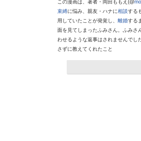
この漫画は、著者・岡田ももえ(@
m
束縛
に悩み、親友・ハナに
相談
する
用していたことが発覚し、
離婚
する
面を見てしまったふみさん。ふみさ
わせるような返事はされませんでし
さずに教えてくれたこと