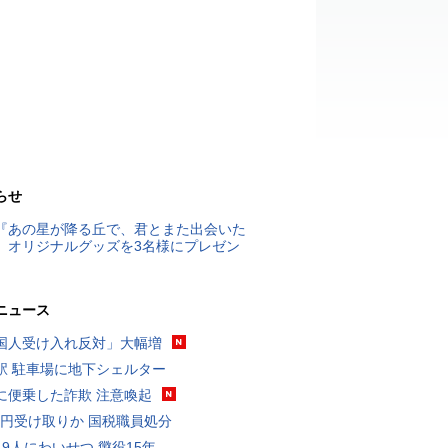
らせ
『あの星が降る丘で、君とまた出会いた
』オリジナルグッズを3名様にプレゼン
ニュース
国人受け入れ反対」大幅増
駅 駐車場に地下シェルター
に便乗した詐欺 注意喚起
5億円受け取りか 国税職員処分
19人にわいせつ 懲役15年