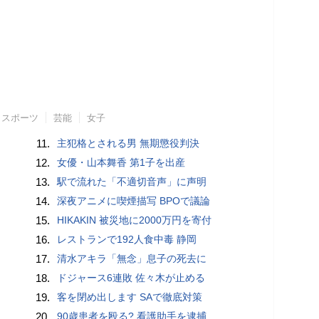
スポーツ
芸能
女子
11.
主犯格とされる男 無期懲役判決
12.
女優・山本舞香 第1子を出産
13.
駅で流れた「不適切音声」に声明
14.
深夜アニメに喫煙描写 BPOで議論
15.
HIKAKIN 被災地に2000万円を寄付
16.
レストランで192人食中毒 静岡
17.
清水アキラ「無念」息子の死去に
18.
ドジャース6連敗 佐々木が止める
19.
客を閉め出します SAで徹底対策
20.
90歳患者を殴る? 看護助手を逮捕