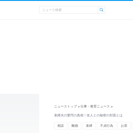
ニューストップ
仕事・教育ニュース
>
>
束縛夫の驚愕の真相！友人との秘密の対面とは
相談
離婚
束縛
不貞行為
お茶