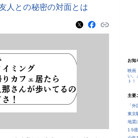
友人との秘密の対面とは
お知
映画
い。
ト！
主要
「外
東京
地震
1.
少年