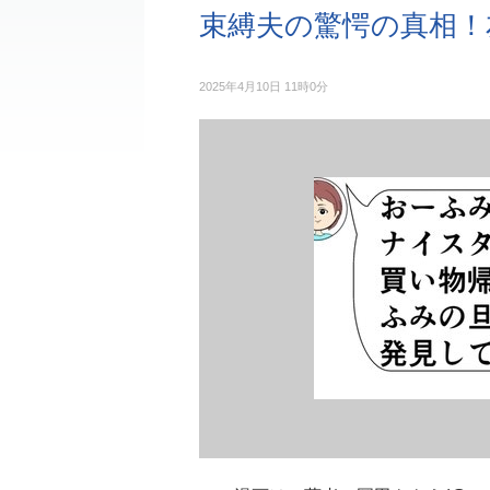
束縛夫の驚愕の真相！
2025年4月10日 11時0分