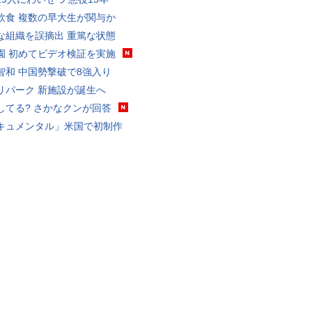
飲食 複数の早大生が関与か
な組織を誤摘出 重篤な状態
園 初めてビデオ検証を実施
智和 中国勢撃破で8強入り
リパーク 新施設が誕生へ
してる? さかなクンが回答
キュメンタル」米国で初制作