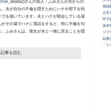
omo
e_okada2)さんの知人・ふみさんが夫からの
無銭
も、夫が自分の不倫を隠すためにハナや部下を利
正常
までを描いています。夫とハナが密会している場
甲子
んがその場でハナに電話をすると、特に不倫を匂
張本
た。ふみさんは、彼女が夫と一緒に居ることを隠
ジブ
結婚
「ド
記事を読む