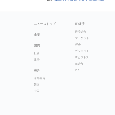
ニューストップ
IT 経済
経済総合
主要
マーケット
Web
国内
ガジェット
社会
ITビジネス
政治
IT総合
海外
PR
海外総合
韓国
中国