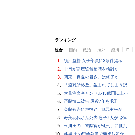
ランキング
総合
国内
政治
海外
経済
IT
1.
須江監督 女子部員に3条件提示
2.
中日が新庄監督招聘を検討か
3.
関東「真夏の暑さ」は終了か
4.
「避難所格差」生まれてしまう訳
5.
大量注文キャンセル43億円以上か
6.
斉藤慎二被告 懲役7年を求刑
7.
斉藤被告に懲役7年 無罪主張か
8.
寿美花代さん死去 息子2人が追悼
9.
玉川氏の「警察官が死刑」に批判
10.
趣里 夫の密会報道で離婚決断か