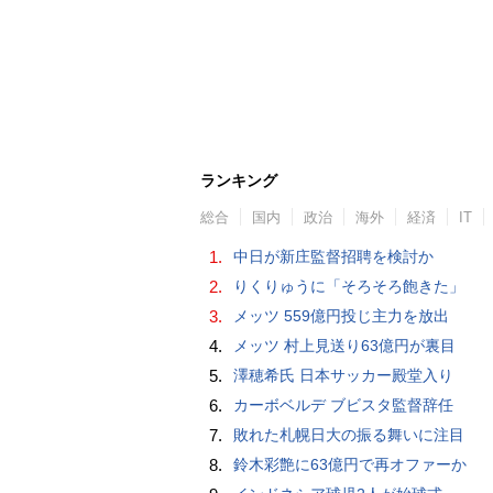
ランキング
総合
国内
政治
海外
経済
IT
1.
中日が新庄監督招聘を検討か
2.
りくりゅうに「そろそろ飽きた」
3.
メッツ 559億円投じ主力を放出
4.
メッツ 村上見送り63億円が裏目
5.
澤穂希氏 日本サッカー殿堂入り
6.
カーボベルデ ブビスタ監督辞任
7.
敗れた札幌日大の振る舞いに注目
8.
鈴木彩艶に63億円で再オファーか