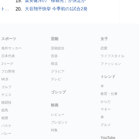
19.
冨安健洋の「移籍先」が決定か
”時代
20.
大谷翔平快挙 今季初の1試合2発
スポーツ
芸能
女子
海外サッカー
芸能総合
恋愛
日本代表
音楽
ライフスタイル
Jリーグ
韓流
ファッション
プロ野球
グラビア
トレンド
MLB
テレビ
本
ゴルフ
ゴシップ
教育・仕事
テニス
からだ
格闘技
映画
マネー
競馬
レビュー
車
相撲
プレゼント
グルメ
バスケ
特集
バレー
YouTube