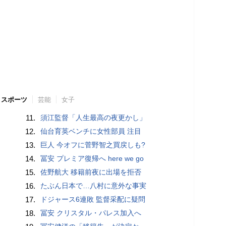
スポーツ
芸能
女子
11.
須江監督「人生最高の夜更かし」
12.
仙台育英ベンチに女性部員 注目
13.
巨人 今オフに菅野智之買戻しも?
14.
冨安 プレミア復帰へ here we go
15.
佐野航大 移籍前夜に出場を拒否
16.
たぶん日本で…八村に意外な事実
17.
ドジャース6連敗 監督采配に疑問
18.
冨安 クリスタル・パレス加入へ