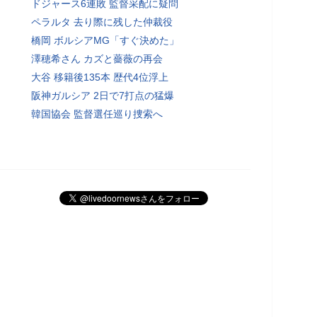
ドジャース6連敗 監督采配に疑問
ペラルタ 去り際に残した仲裁役
橋岡 ボルシアMG「すぐ決めた」
澤穂希さん カズと薔薇の再会
大谷 移籍後135本 歴代4位浮上
阪神ガルシア 2日で7打点の猛爆
韓国協会 監督選任巡り捜索へ