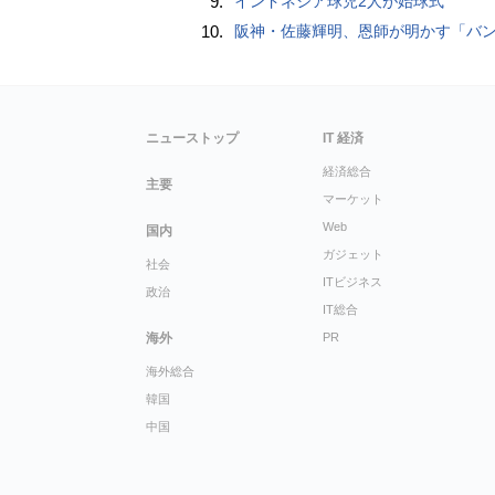
9.
インドネシア球児2人が始球式
10.
阪神・佐藤輝明、恩師が明かす「バント拒否でホームラン」の“やんちゃ坊主
ニューストップ
IT 経済
経済総合
主要
マーケット
Web
国内
ガジェット
社会
ITビジネス
政治
IT総合
海外
PR
海外総合
韓国
中国