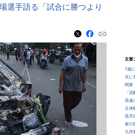
場選手語る「試合に勝つより
主要
7歳
夫に
関東
「泥
高速
立体
高市
家の
九州