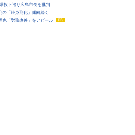
原爆投下巡り広島市長を批判
刑の「終身刑化」傾向続く
竜也「労務改善」をアピール