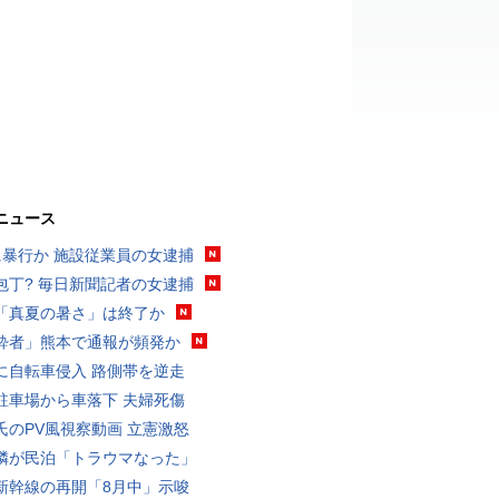
ニュース
に暴行か 施設従業員の女逮捕
包丁? 毎日新聞記者の女逮捕
「真夏の暑さ」は終了か
酔者」熊本で通報が頻発か
に自転車侵入 路側帯を逆走
駐車場から車落下 夫婦死傷
氏のPV風視察動画 立憲激怒
隣が民泊「トラウマなった」
新幹線の再開「8月中」示唆