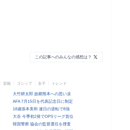
この記事へのみんなの感想は？
芸能
ゴシップ
女子
トレンド
大竹耕太郎 故郷熊本への思い涙
AFA 7月15日を代表記念日に制定
18歳張本美和 連日の逆転で8強
大谷 今季初2発でOPSリーグ首位
韓国警察 協会の監督選任を捜査