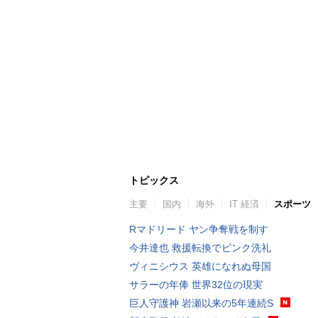
トピックス
主要
国内
海外
IT 経済
スポーツ
Rマドリード ヤン争奪戦を制す
今井達也 救援転換でピンク洗礼
ヴィニシウス 英雄になれぬ母国
サラーの年俸 世界32位の現実
巨人守護神 岩瀬以来の5年連続S