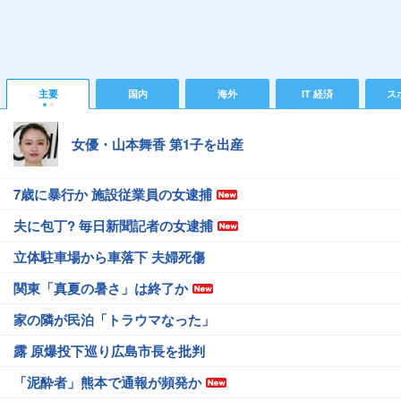
主要
国内
海外
IT 経済
ス
女優・山本舞香 第1子を出産
7歳に暴行か 施設従業員の女逮捕
夫に包丁? 毎日新聞記者の女逮捕
立体駐車場から車落下 夫婦死傷
関東「真夏の暑さ」は終了か
家の隣が民泊「トラウマなった」
露 原爆投下巡り広島市長を批判
「泥酔者」熊本で通報が頻発か