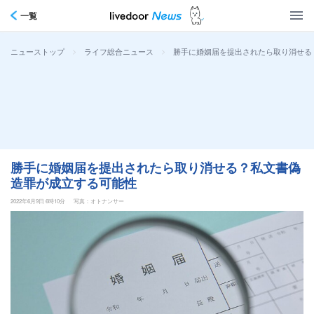
一覧
>
>
勝手に婚姻届を提出されたら取り消せる
ニューストップ
ライフ総合ニュース
勝手に婚姻届を提出されたら取り消せる？私文書偽
造罪が成立する可能性
2022年6月9日 6時10分
写真：オトナンサー