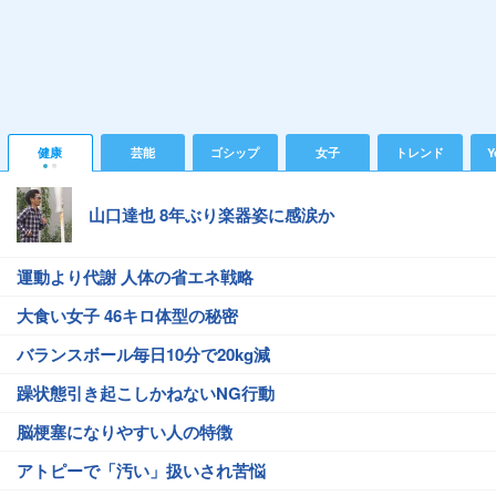
健康
芸能
ゴシップ
女子
トレンド
Y
山口達也 8年ぶり楽器姿に感涙か
運動より代謝 人体の省エネ戦略
大食い女子 46キロ体型の秘密
バランスボール毎日10分で20kg減
躁状態引き起こしかねないNG行動
脳梗塞になりやすい人の特徴
アトピーで「汚い」扱いされ苦悩