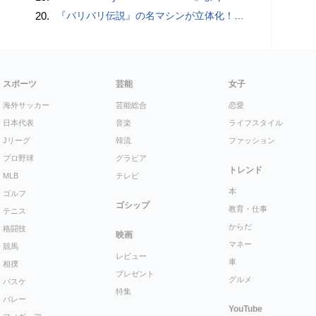
20.
『バリバリ伝説』の名マシンが立体化！巨摩 郡のNSR500が1/12スケールで登場〈ヘルメット付属〉大阪モーターサイクルショー2026で展示・販売！
スポーツ
芸能
女子
海外サッカー
芸能総合
恋愛
日本代表
音楽
ライフスタイル
Jリーグ
韓流
ファッション
プロ野球
グラビア
トレンド
MLB
テレビ
本
ゴルフ
ゴシップ
教育・仕事
テニス
からだ
格闘技
映画
マネー
競馬
レビュー
車
相撲
プレゼント
グルメ
バスケ
特集
バレー
YouTube