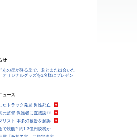
らせ
『あの星が降る丘で、君とまた出会いた
』オリジナルグッズを3名様にプレゼン
ニュース
したトラック発見 男性死亡
高元監督 保護者に直接謝罪
ダリスト 本多灯被告を起訴
金で競艇? 約1.3億円脱税か
地震「激甚災害」に指定決定