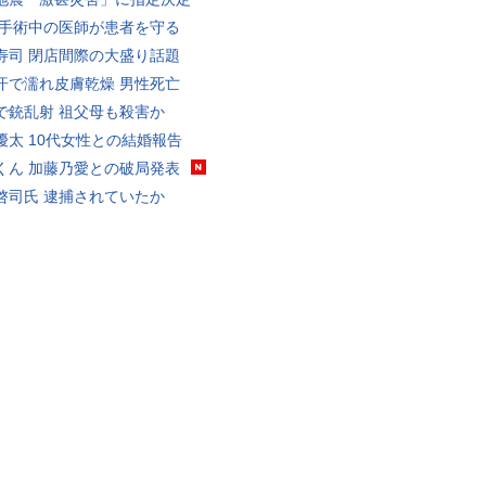
 手術中の医師が患者を守る
寿司 閉店間際の大盛り話題
汗で濡れ皮膚乾燥 男性死亡
で銃乱射 祖父母も殺害か
優太 10代女性との結婚報告
くん 加藤乃愛との破局発表
啓司氏 逮捕されていたか