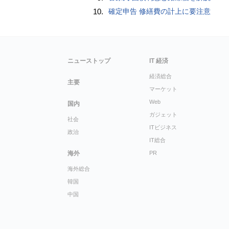
10.
確定申告 修繕費の計上に要注意
ニューストップ
IT 経済
経済総合
主要
マーケット
Web
国内
ガジェット
社会
ITビジネス
政治
IT総合
海外
PR
海外総合
韓国
中国