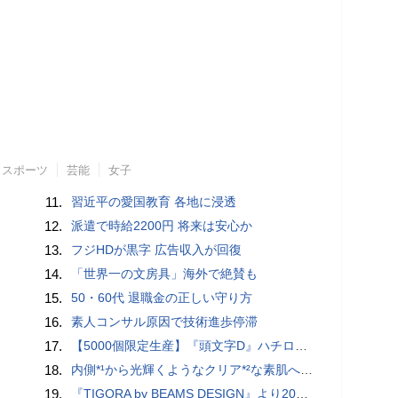
スポーツ
芸能
女子
11.
習近平の愛国教育 各地に浸透
12.
派遣で時給2200円 将来は安心か
13.
フジHDが黒字 広告収入が回復
14.
「世界一の文房具」海外で絶賛も
15.
50・60代 退職金の正しい守り方
16.
素人コンサル原因で技術進歩停滞
17.
【5000個限定生産】『頭文字D』ハチロクのキーチェーン、大阪オートメッセ2026にて販売決定！（オンライン販売中）
18.
内側*¹から光輝くようなクリア*²な素肌へ『グロウクリアブースター』
19.
『TIGORA by BEAMS DESIGN』より2026年SPRINGコレクションを発売