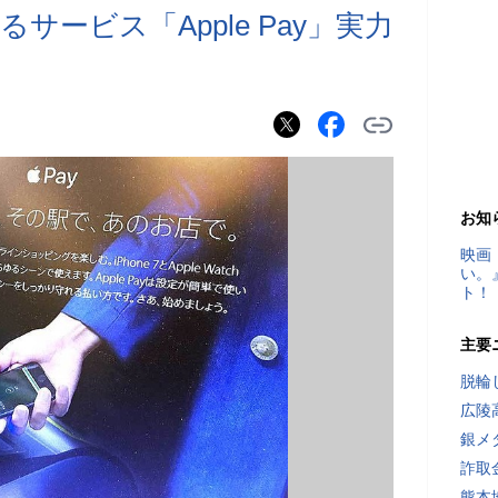
るサービス「Apple Pay」実力
お知
映画
い。
ト！
主要
脱輪
広陵
銀メ
詐取
熊本