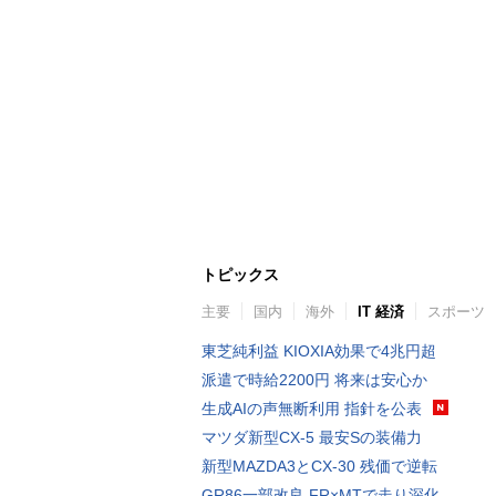
トピックス
主要
国内
海外
IT 経済
スポーツ
東芝純利益 KIOXIA効果で4兆円超
派遣で時給2200円 将来は安心か
生成AIの声無断利用 指針を公表
マツダ新型CX-5 最安Sの装備力
新型MAZDA3とCX-30 残価で逆転
GR86一部改良 FR×MTで走り深化