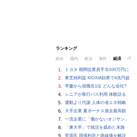
ランキング
総合
国内
政治
海外
経済
IT
1.
トヨタ 期間従業員手当100万円に
2.
東芝純利益 KIOXIA効果で4兆円超
3.
早慶から就職先1位 どんな会社?
4.
シニアが夜行バス利用 体験語る
5.
運動より代謝 人体の省エネ戦略
6.
大手企業 夏ボーナス過去最高額
7.
一流企業に「働かないオジサン」
8.
「東大卒」で就活を舐めた末路
9.
菅原氏 国債利息と路線価を解説